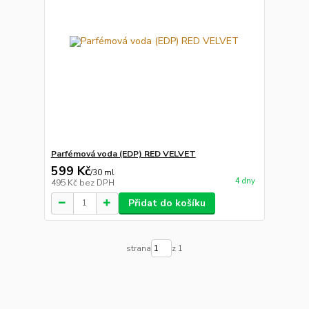
Parfémová voda (EDP) RED VELVET
599 Kč
/
30 ml
4 dny
495 Kč
bez DPH
Přidat do košíku
strana
z 1