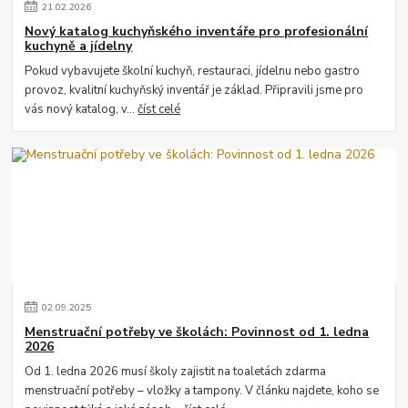
21
.
02
.
2026
Nový katalog kuchyňského inventáře pro profesionální
kuchyně a jídelny
Pokud vybavujete školní kuchyň, restauraci, jídelnu nebo gastro
provoz, kvalitní kuchyňský inventář je základ. Připravili jsme pro
vás nový katalog, v...
číst celé
02
.
09
.
2025
Menstruační potřeby ve školách: Povinnost od 1. ledna
2026
Od 1. ledna 2026 musí školy zajistit na toaletách zdarma
menstruační potřeby – vložky a tampony. V článku najdete, koho se