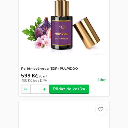
Parfémová voda (EDP) PULPIDOO
599 Kč
/
30 ml
4 dny
495 Kč
bez DPH
Přidat do košíku