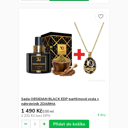
Sada OBSIDIAN BLACK EDP parfémová voda +
náhrdelník ZDARMA
1 490 Kč
/
100 ml
4 dny
1 231 Kč
bez DPH
Přidat do košíku