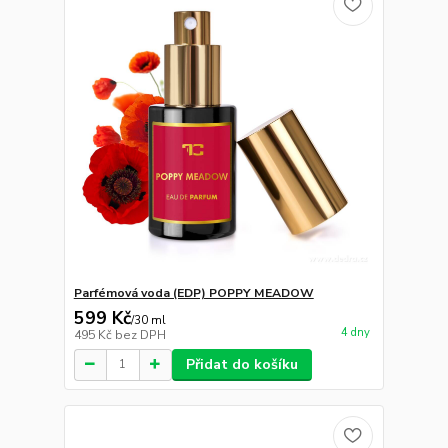
Parfémová voda (EDP) POPPY MEADOW
599 Kč
/
30 ml
4 dny
495 Kč
bez DPH
Přidat do košíku