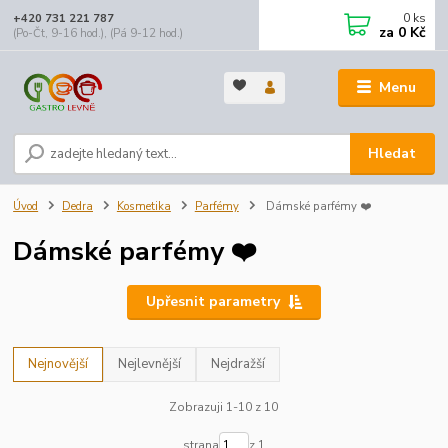
0
ks
+420 731 221 787
za
0 Kč
(Po-Čt, 9-16 hod.), (Pá 9-12 hod.)
Menu
Hledat
Úvod
Dedra
Kosmetika
Parfémy
Dámské parfémy ❤️
Dámské parfémy ❤️
Upřesnit parametry
Nejnovější
Nejlevnější
Nejdražší
Zobrazuji 1-10 z 10
strana
z 1