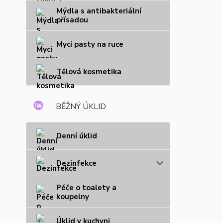
Mýdla s antibakteriální
přísadou
Mycí pasty na ruce
Tělová kosmetika
BĚŽNÝ ÚKLID
Denní úklid
Dezinfekce
Péče o toalety a
koupelny
Úklid v kuchyni