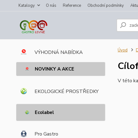
Katalogy
O nás
Reference
Obchodní podmínky
Aktu
Úvod
VÝHODNÁ NABÍDKA
Cílo
NOVINKY A AKCE
V této ka
EKOLOGICKÉ PROSTŘEDKY
Ecolabel
Pro Gastro