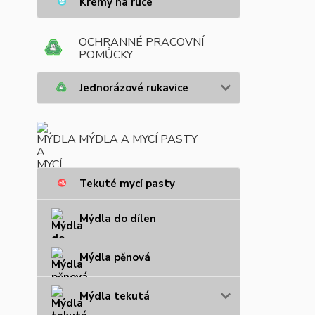
Krémy na ruce
OCHRANNÉ PRACOVNÍ
POMŮCKY
Jednorázové rukavice
MÝDLA A MYCÍ PASTY
Tekuté mycí pasty
Mýdla do dílen
Mýdla pěnová
Mýdla tekutá