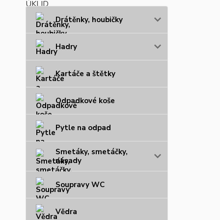
Drátěnky, houbičky
Hadry
Kartáče a štětky
Odpadkové koše
Pytle na odpad
Smetáky, smetáčky,
násady
Soupravy WC
Vědra