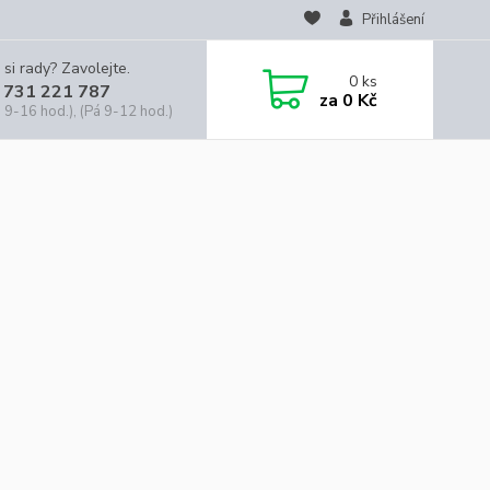
Přihlášení
 si rady? Zavolejte.
0
ks
 731 221 787
za
0 Kč
 9-16 hod.), (Pá 9-12 hod.)