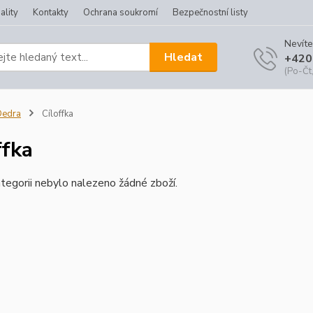
ality
Kontakty
Ochrana soukromí
Bezpečnostní listy
Nevíte
Hledat
+420
(Po-Čt,
Dedra
Cíloffka
ffka
tegorii nebylo nalezeno žádné zboží.