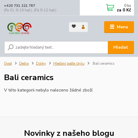
0
ks
+420 731 221 787
za
0 Kč
(Po-Čt, 9-16 hod.), (Pá 9-12 hod.)
Menu
Hledat
Úvod
Dedra
Dárky
Hledání podle stylu
Bali ceramics
Bali ceramics
V této kategorii nebylo nalezeno žádné zboží.
Novinky z našeho blogu