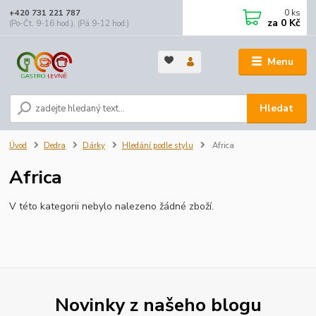
0
ks
+420 731 221 787
za
0 Kč
(Po-Čt, 9-16 hod.), (Pá 9-12 hod.)
Menu
Hledat
Úvod
Dedra
Dárky
Hledání podle stylu
Africa
Africa
V této kategorii nebylo nalezeno žádné zboží.
Novinky z našeho blogu