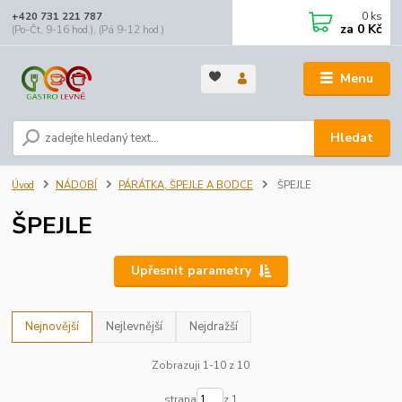
0
ks
+420 731 221 787
za
0 Kč
(Po-Čt, 9-16 hod.), (Pá 9-12 hod.)
Menu
Hledat
Úvod
NÁDOBÍ
PÁRÁTKA, ŠPEJLE A BODCE
ŠPEJLE
ŠPEJLE
Upřesnit parametry
Nejnovější
Nejlevnější
Nejdražší
Zobrazuji 1-10 z 10
strana
z 1