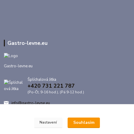
Gastro-levne.eu
Gastro-levne.eu
Šplíchalová Jitka
+420 731 221 787
(Po-Čt, 9-16 hod.), (Pá 9-12 hod.)
info@gastro-levne.eu
Souhlasím
Nastavení