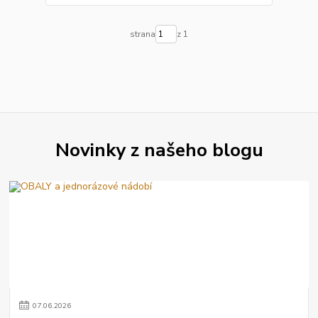
strana
z 1
Novinky z našeho blogu
07
.
06
.
2026