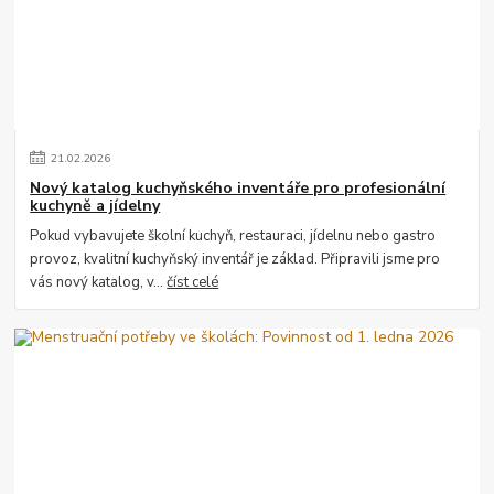
21
.
02
.
2026
Nový katalog kuchyňského inventáře pro profesionální
kuchyně a jídelny
Pokud vybavujete školní kuchyň, restauraci, jídelnu nebo gastro
provoz, kvalitní kuchyňský inventář je základ. Připravili jsme pro
vás nový katalog, v...
číst celé