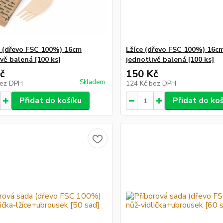
a (dřevo FSC 100%) 16cm
Lžíce (dřevo FSC 100%) 16c
vě balená [100 ks]
jednotlivě balená [100 ks]
č
150 Kč
Skladem
ez DPH
124 Kč
bez DPH
Přidat do košíku
Přidat do ko