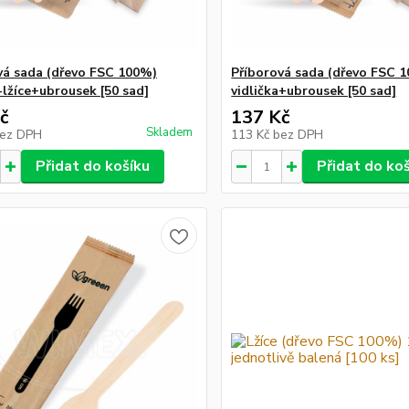
vá sada (dřevo FSC 100%)
Příborová sada (dřevo FSC 
-lžíce+ubrousek [50 sad]
vidlička+ubrousek [50 sad]
č
137 Kč
Skladem
ez DPH
113 Kč
bez DPH
Přidat do košíku
Přidat do ko