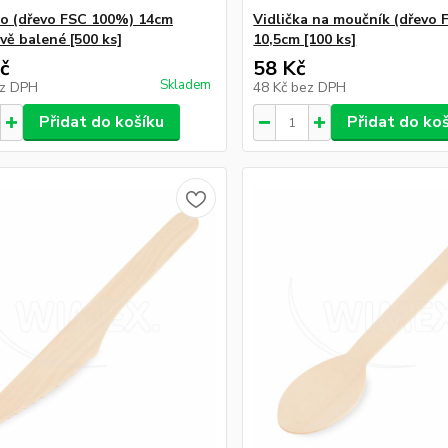
o (dřevo FSC 100%) 14cm
Vidlička na moučník (dřevo
vě balené [500 ks]
10,5cm [100 ks]
č
58 Kč
Skladem
z DPH
48 Kč
bez DPH
Přidat do košíku
Přidat do ko