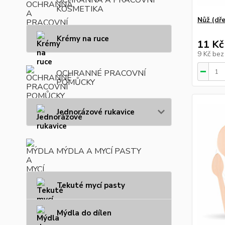
KOSMETIKA
Nůž (dř
Krémy na ruce
11 Kč
9 Kč
bez
OCHRANNÉ PRACOVNÍ
POMŮCKY
Jednorázové rukavice
MÝDLA A MYCÍ PASTY
Tekuté mycí pasty
Mýdla do dílen