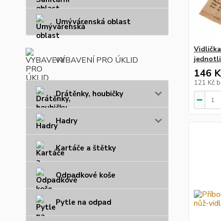
Umývárenská oblast
Vidličk
jednotli
VYBAVENÍ PRO ÚKLID
146 K
121 Kč
b
Drátěnky, houbičky
Hadry
Kartáče a štětky
Odpadkové koše
Pytle na odpad