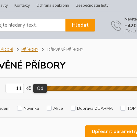
ality
Kontakty
Ochrana soukromí
Bezpečnostní listy
Nevíte
Hledat
+420
(Po-Čt,
NÁDOBÍ
PŘÍBORY
DŘEVĚNÉ PŘÍBORY
VĚNÉ PŘÍBORY
Kč
Od
adem
Novinka
Akce
Doprava ZDARMA
TOP 
Upřesnit parametr