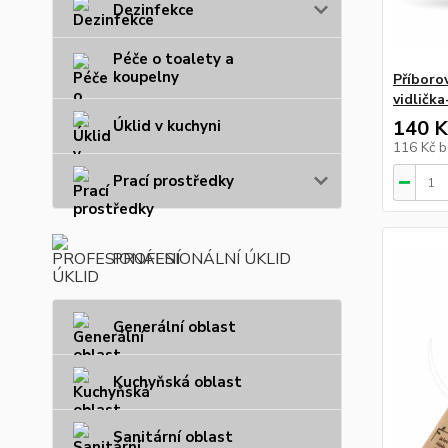
Dezinfekce
Péče o toalety a
koupelny
Příboro
vidlička
140 K
Úklid v kuchyni
116 Kč
b
Prací prostředky
PROFESIONÁLNÍ ÚKLID
Generální oblast
Kuchyňská oblast
Sanitární oblast