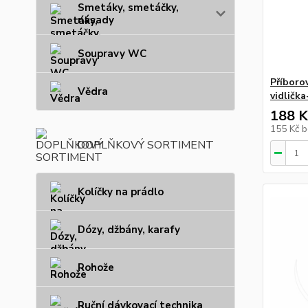
Smetáky, smetáčky,
násady
Soupravy WC
Příboro
Vědra
vidlička
188 K
155 Kč
b
DOPLŇKOVÝ SORTIMENT
Kolíčky na prádlo
Dózy, džbány, karafy
Rohože
Ruční dávkovací technika