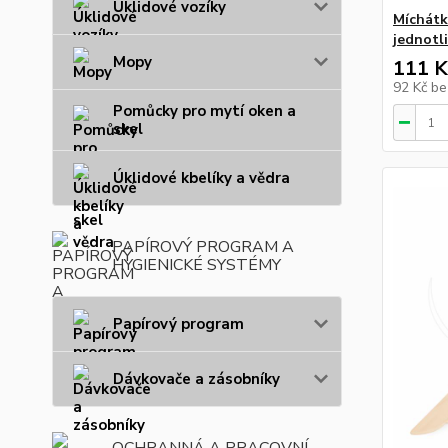
Úklidové vozíky
Míchátk
jednotli
Mopy
111 K
92 Kč
be
Pomůcky pro mytí oken a
skel
Úklidové kbelíky a vědra
PAPÍROVÝ PROGRAM A
HYGIENICKÉ SYSTÉMY
Papírový program
Dávkovače a zásobníky
OCHRANNÁ A PRACOVNÍ