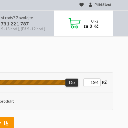
Přihlášení
 si rady? Zavolejte.
0
ks
 731 221 787
za
0 Kč
 9-16 hod.), (Pá 9-12 hod.)
Do
Kč
produkt
y