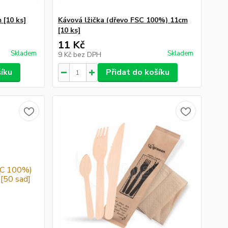
 [10 ks]
Kávová lžička (dřevo FSC 100%) 11cm
[10 ks]
11 Kč
Skladem
Skladem
9 Kč
bez DPH
šíku
Přidat do košíku