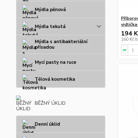
Mýdla pěnová
Příboro
vidlička
Mýdla tekutá
194 K
160 Kč
b
Mýdla s antibakteriální
přísadou
Mycí pasty na ruce
Tělová kosmetika
BĚŽNÝ ÚKLID
Denní úklid