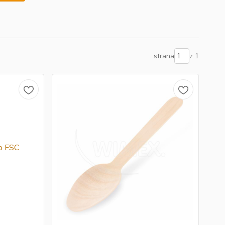
strana
z 1