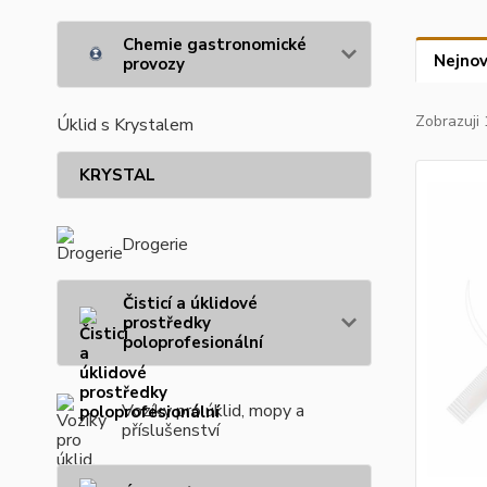
Chemie gastronomické
Nejnov
provozy
Zobrazuji 
Úklid s Krystalem
KRYSTAL
Drogerie
Čisticí a úklidové
prostředky
poloprofesionální
Vozíky pro úklid, mopy a
příslušenství