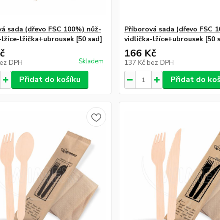
vá sada (dřevo FSC 100%) nůž-
Příborová sada (dřevo FSC 
-lžíce-lžička+ubrousek [50 sad]
vidlička-lžíce+ubrousek [50 
č
166 Kč
Skladem
ez DPH
137 Kč
bez DPH
Přidat do košíku
Přidat do ko