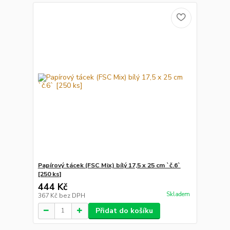
Papírový tácek (FSC Mix) bílý 17,5 x 25 cm `č.6`
[250 ks]
444 Kč
Skladem
367 Kč
bez DPH
Přidat do košíku