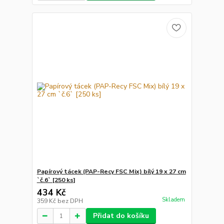
Papírový tácek (PAP-Recy FSC Mix) bílý 19 x 27 cm
`č.6` [250 ks]
434 Kč
Skladem
359 Kč
bez DPH
Přidat do košíku