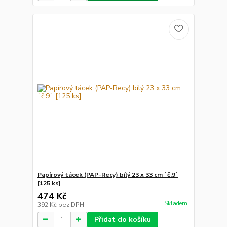
Papírový tácek (PAP-Recy) bílý 23 x 33 cm `č.9`
[125 ks]
474 Kč
Skladem
392 Kč
bez DPH
Přidat do košíku