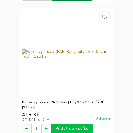
Papírový tácek (PAP-Recy) bílý 19 x 33 cm `č.8`
[125 ks]
413 Kč
Skladem
341 Kč
bez DPH
Přidat do košíku