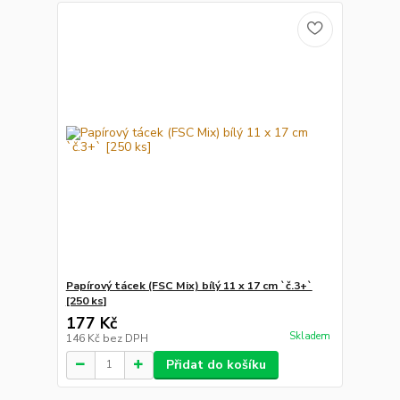
Papírový tácek (FSC Mix) bílý 11 x 17 cm `č.3+`
[250 ks]
177 Kč
Skladem
146 Kč
bez DPH
Přidat do košíku