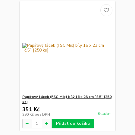
Papírový tácek (FSC Mix) bílý 16 x 23 cm `č.5` [250
ks]
351 Kč
Skladem
290 Kč
bez DPH
Přidat do košíku