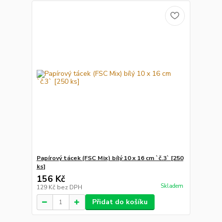
Papírový tácek (FSC Mix) bílý 10 x 16 cm `č.3` [250
ks]
156 Kč
Skladem
129 Kč
bez DPH
Přidat do košíku