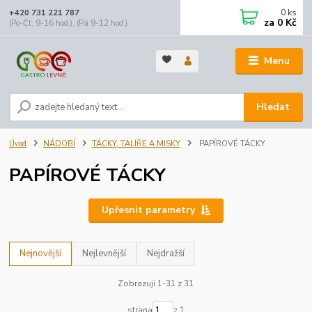
0
ks
+420 731 221 787
za
0 Kč
(Po-Čt, 9-16 hod.), (Pá 9-12 hod.)
Menu
Hledat
Úvod
NÁDOBÍ
TÁCKY, TALÍŘE A MISKY
PAPÍROVÉ TÁCKY
PAPÍROVÉ TÁCKY
Upřesnit parametry
Nejnovější
Nejlevnější
Nejdražší
Zobrazuji 1-31 z 31
strana
z 1