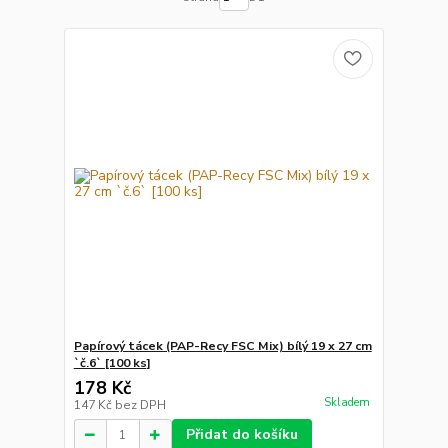
Papírový tácek (PAP-Recy FSC Mix) bílý 19 x 27 cm
`č.6` [100 ks]
178 Kč
Skladem
147 Kč
bez DPH
Přidat do košíku