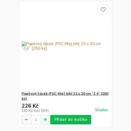
Papírový tácek (FSC Mix) bílý 13 x 20 cm `č.4` [250
ks]
226 Kč
Skladem
187 Kč
bez DPH
Přidat do košíku