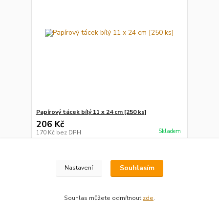
Papírový tácek bílý 11 x 24 cm [250 ks]
206 Kč
Skladem
170 Kč
bez DPH
Přidat do košíku
Souhlasím
Nastavení
strana
z 1
Souhlas můžete odmítnout
zde
.