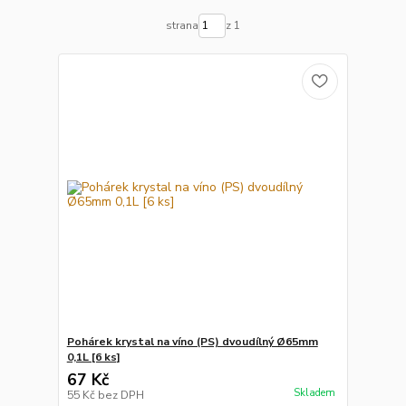
strana
z 1
Pohárek krystal na víno (PS) dvoudílný Ø65mm
0,1L [6 ks]
67 Kč
Skladem
55 Kč
bez DPH