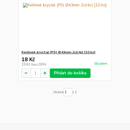
Kelímek krystal (PS) Ø43mm 2cl/4cl [10 ks]
18 Kč
Skladem
15 Kč
bez DPH
Přidat do košíku
strana
z 1