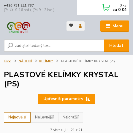
0
ks
+420 731 221 787
za
0 Kč
(Po-Čt, 9-16 hod.), (Pá 9-12 hod.)
Menu
Hledat
Úvod
NÁDOBÍ
KELÍMKY
PLASTOVÉ KELÍMKY KRYSTAL (PS)
PLASTOVÉ KELÍMKY KRYSTAL
(PS)
Upřesnit parametry
Nejnovější
Nejlevnější
Nejdražší
Zobrazuji 1-21 z 21