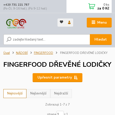
0
ks
+420 731 221 787
za
0 Kč
(Po-Čt, 9-16 hod.), (Pá 9-12 hod.)
Menu
Hledat
Úvod
NÁDOBÍ
FINGERFOOD
FINGERFOOD DŘEVĚNÉ LODIČKY
FINGERFOOD DŘEVĚNÉ LODIČKY
Upřesnit parametry
Nejnovější
Nejlevnější
Nejdražší
Zobrazuji 1-7 z 7
strana
z 1