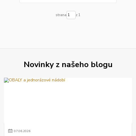
strana
z 1
Novinky z našeho blogu
07
.
06
.
2026