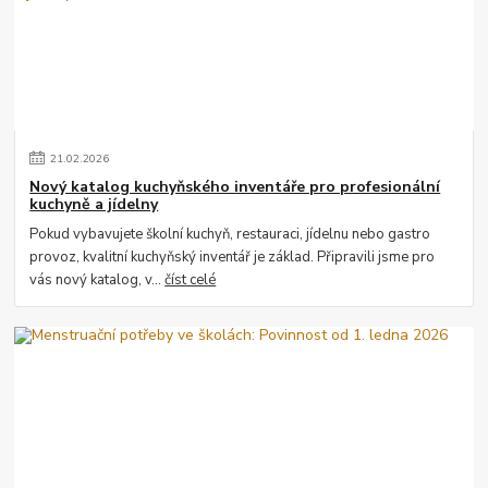
21
.
02
.
2026
Nový katalog kuchyňského inventáře pro profesionální
kuchyně a jídelny
Pokud vybavujete školní kuchyň, restauraci, jídelnu nebo gastro
provoz, kvalitní kuchyňský inventář je základ. Připravili jsme pro
vás nový katalog, v...
číst celé