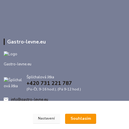
Gastro-levne.eu
Gastro-levne.eu
Šplíchalová Jitka
+420 731 221 787
(Po-Čt, 9-16 hod.), (Pá 9-12 hod.)
info@gastro-levne.eu
Souhlasím
Nastavení