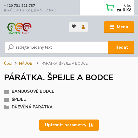
0
ks
+420 731 221 787
za
0 Kč
(Po-Čt, 9-16 hod.), (Pá 9-12 hod.)
Menu
Hledat
Úvod
NÁDOBÍ
PÁRÁTKA, ŠPEJLE A BODCE
PÁRÁTKA, ŠPEJLE A BODCE
BAMBUSOVÉ BODCE
ŠPEJLE
DŘEVĚNÁ PÁRÁTKA
Upřesnit parametry