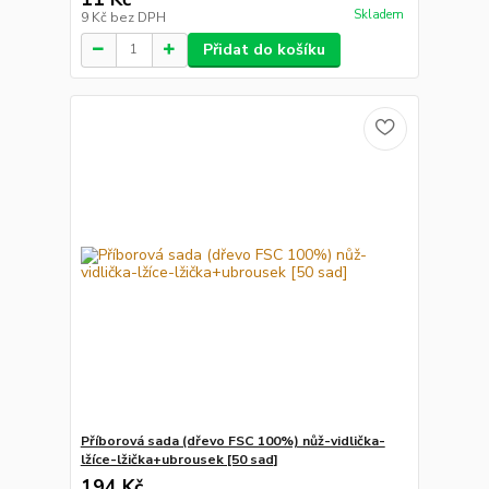
Skladem
9 Kč
bez DPH
Přidat do košíku
Příborová sada (dřevo FSC 100%) nůž-vidlička-
lžíce-lžička+ubrousek [50 sad]
194 Kč