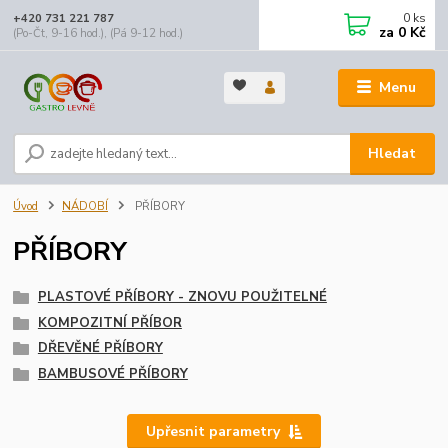
0
ks
+420 731 221 787
za
0 Kč
(Po-Čt, 9-16 hod.), (Pá 9-12 hod.)
Menu
Hledat
Úvod
NÁDOBÍ
PŘÍBORY
PŘÍBORY
PLASTOVÉ PŘÍBORY - ZNOVU POUŽITELNÉ
KOMPOZITNÍ PŘÍBOR
DŘEVĚNÉ PŘÍBORY
BAMBUSOVÉ PŘÍBORY
Upřesnit parametry