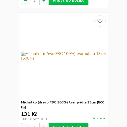
Přidat do košíku
Míchátko (dřevo FSC 100%) tvar pádla 13cm [500
ks]
131 Kč
Skladem
108 Kč
bez DPH