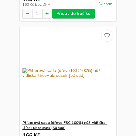
Skladem
160 Kč
bez DPH
Přidat do košíku
Příborová sada (dřevo FSC 100%) nůž-vidlička-
lžíce+ubrousek [50 sad]
166 Kč