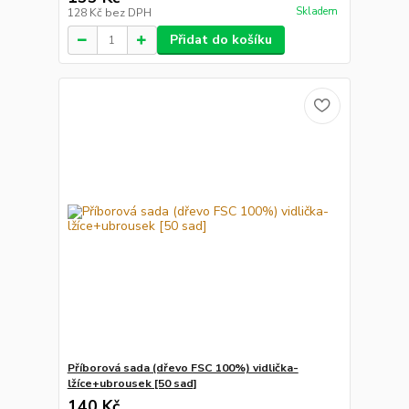
Skladem
128 Kč
bez DPH
Přidat do košíku
Příborová sada (dřevo FSC 100%) vidlička-
lžíce+ubrousek [50 sad]
140 Kč