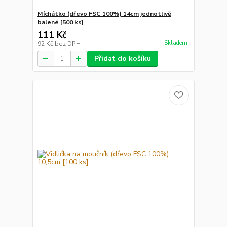
Míchátko (dřevo FSC 100%) 14cm jednotlivě
balené [500 ks]
111 Kč
Skladem
92 Kč
bez DPH
Přidat do košíku