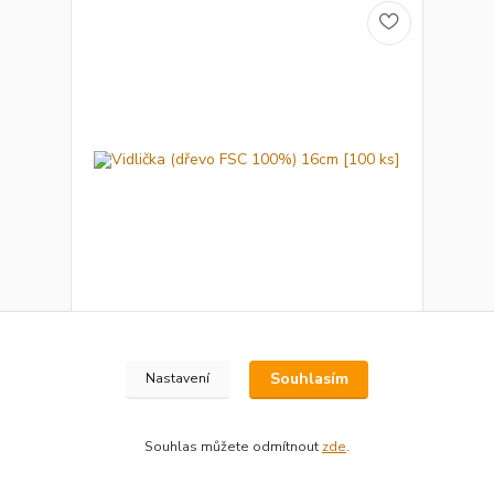
Vidlička (dřevo FSC 100%) 16cm [100 ks]
64 Kč
Souhlasím
Nastavení
Skladem
53 Kč
bez DPH
Přidat do košíku
Souhlas můžete odmítnout
zde
.