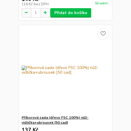
Skladem
116 Kč
bez DPH
Přidat do košíku
Příborová sada (dřevo FSC 100%) nůž-
vidlička+ubrousek [50 sad]
137 Kč