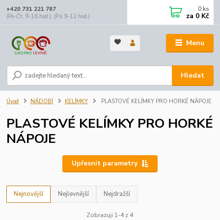
0
ks
+420 731 221 787
za
0 Kč
(Po-Čt, 9-16 hod.), (Pá 9-12 hod.)
Menu
Hledat
Úvod
NÁDOBÍ
KELÍMKY
PLASTOVÉ KELÍMKY PRO HORKÉ NÁPOJE
PLASTOVÉ KELÍMKY PRO HORKÉ
NÁPOJE
Upřesnit parametry
Nejnovější
Nejlevnější
Nejdražší
Zobrazuji 1-4 z 4