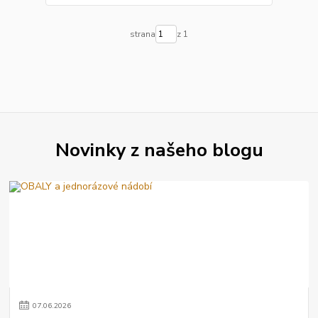
strana
z 1
Novinky z našeho blogu
07
.
06
.
2026