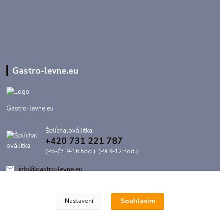
Gastro-levne.eu
Gastro-levne.eu
Šplíchalová Jitka
+420 731 221 787
(Po-Čt, 9-16 hod.), (Pá 9-12 hod.)
info@gastro-levne.eu
Souhlasím
Nastavení