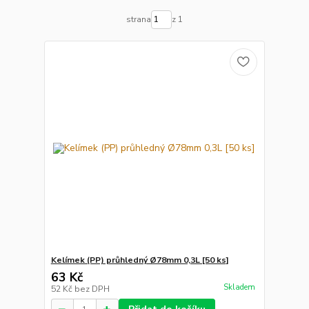
strana
z 1
Kelímek (PP) průhledný Ø78mm 0,3L [50 ks]
63 Kč
Skladem
52 Kč
bez DPH