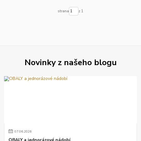
strana
z 1
Novinky z našeho blogu
07
.
06
.
2026
OBALY a jednorázové nádobí