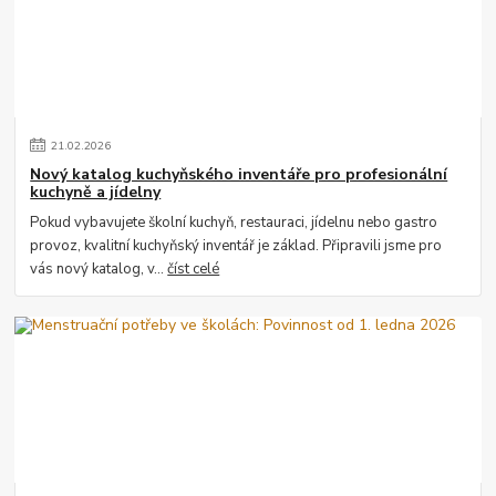
21
.
02
.
2026
Nový katalog kuchyňského inventáře pro profesionální
kuchyně a jídelny
Pokud vybavujete školní kuchyň, restauraci, jídelnu nebo gastro
provoz, kvalitní kuchyňský inventář je základ. Připravili jsme pro
vás nový katalog, v...
číst celé