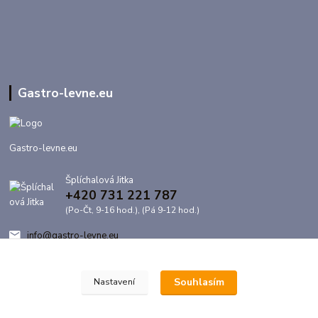
Gastro-levne.eu
Gastro-levne.eu
Šplíchalová Jitka
+420 731 221 787
(Po-Čt, 9-16 hod.), (Pá 9-12 hod.)
info@gastro-levne.eu
Souhlasím
Nastavení