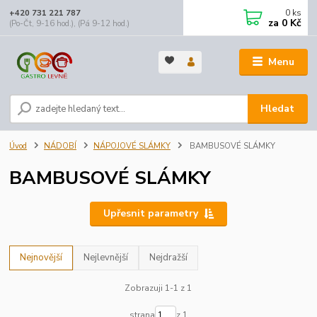
0
ks
+420 731 221 787
za
0 Kč
(Po-Čt, 9-16 hod.), (Pá 9-12 hod.)
Menu
Hledat
Úvod
NÁDOBÍ
NÁPOJOVÉ SLÁMKY
BAMBUSOVÉ SLÁMKY
BAMBUSOVÉ SLÁMKY
Upřesnit parametry
Nejnovější
Nejlevnější
Nejdražší
Zobrazuji 1-1 z 1
strana
z 1