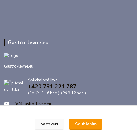
Gastro-levne.eu
Gastro-levne.eu
Šplíchalová Jitka
+420 731 221 787
(Po-Čt, 9-16 hod.), (Pá 9-12 hod.)
info@gastro-levne.eu
Souhlasím
Nastavení