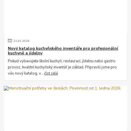
21
.
02
.
2026
Nový katalog kuchyňského inventáře pro profesionální
kuchyně a jídelny
Pokud vybavujete školní kuchyň, restauraci, jídelnu nebo gastro
provoz, kvalitní kuchyňský inventář je základ. Připravili jsme pro
vás nový katalog, v...
číst celé