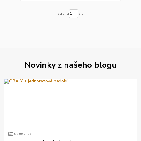
strana
z 1
Novinky z našeho blogu
07
.
06
.
2026