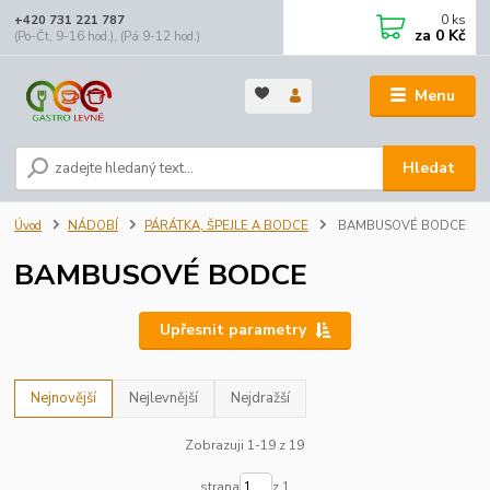
0
ks
+420 731 221 787
za
0 Kč
(Po-Čt, 9-16 hod.), (Pá 9-12 hod.)
Menu
Hledat
Úvod
NÁDOBÍ
PÁRÁTKA, ŠPEJLE A BODCE
BAMBUSOVÉ BODCE
BAMBUSOVÉ BODCE
Upřesnit parametry
Nejnovější
Nejlevnější
Nejdražší
Zobrazuji 1-19 z 19
strana
z 1