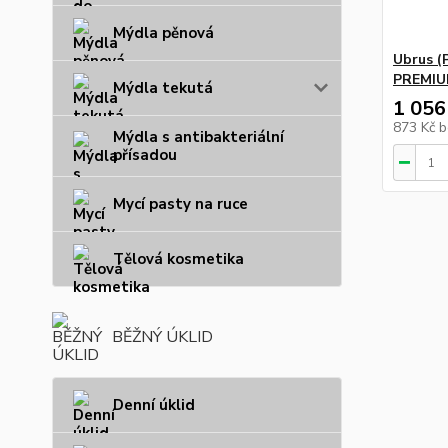
Mýdla pěnová
Ubrus (P
PREMIUM
Mýdla tekutá
1 056
873 Kč
b
Mýdla s antibakteriální
přísadou
Mycí pasty na ruce
Tělová kosmetika
BĚŽNÝ ÚKLID
Denní úklid