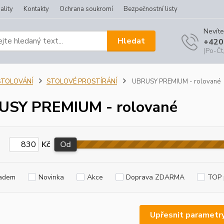
ality
Kontakty
Ochrana soukromí
Bezpečnostní listy
Nevíte
Hledat
+420
(Po-Čt,
STOLOVÁNÍ
STOLOVÉ PROSTÍRÁNÍ
UBRUSY PREMIUM - rolované
USY PREMIUM - rolované
Kč
Od
adem
Novinka
Akce
Doprava ZDARMA
TOP 
Upřesnit parametr