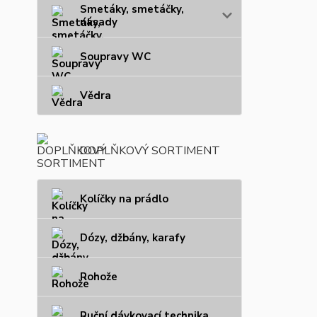
Smetáky, smetáčky,
násady
Soupravy WC
Vědra
DOPLŇKOVÝ SORTIMENT
Kolíčky na prádlo
Dózy, džbány, karafy
Rohože
Ruční dávkovací technika