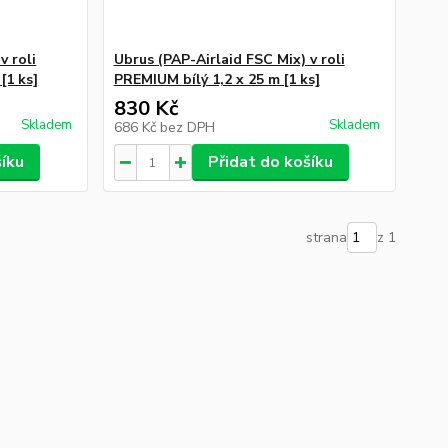
v roli
Ubrus (PAP-Airlaid FSC Mix) v roli
[1 ks]
PREMIUM bílý 1,2 x 25 m [1 ks]
830 Kč
Skladem
Skladem
686 Kč
bez DPH
šíku
Přidat do košíku
strana
z 1