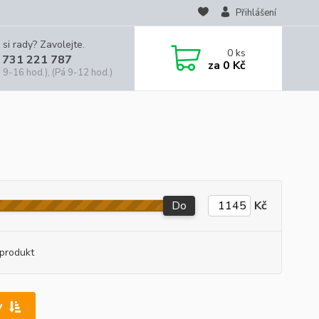
Přihlášení
 si rady? Zavolejte.
0
ks
 731 221 787
za
0 Kč
 9-16 hod.), (Pá 9-12 hod.)
Do
Kč
produkt
y