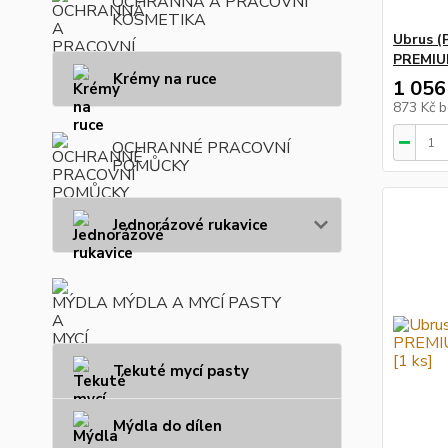
OCHRANNÁ A PRACOVNÍ
KOSMETIKA
Ubrus (P
PREMIUM
Krémy na ruce
1 056
873 Kč
b
OCHRANNÉ PRACOVNÍ
POMŮCKY
Jednorázové rukavice
MÝDLA A MYCÍ PASTY
Tekuté mycí pasty
Mýdla do dílen