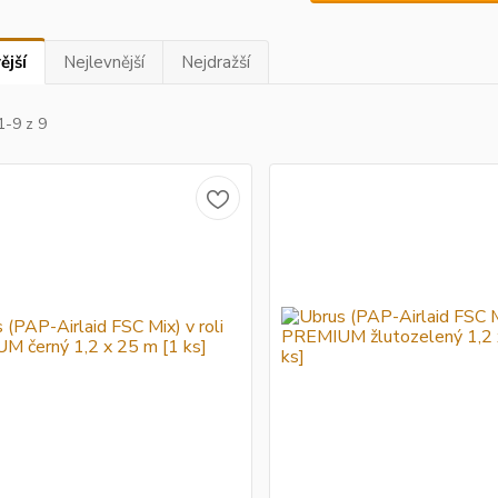
ější
Nejlevnější
Nejdražší
1-9 z 9