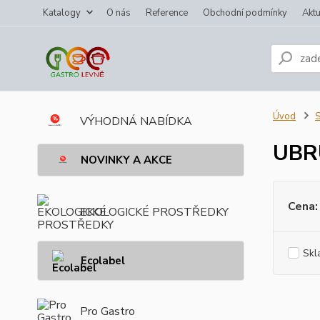
Katalogy
O nás
Reference
Obchodní podmínky
Aktu
Úvod
VÝHODNÁ NABÍDKA
UBR
NOVINKY A AKCE
Cena:
EKOLOGICKÉ PROSTŘEDKY
Skl
Ecolabel
Pro Gastro