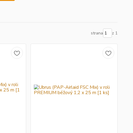
strana
z 1