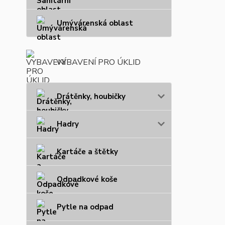
Umývárenská oblast
VYBAVENÍ PRO ÚKLID
Drátěnky, houbičky
Hadry
Kartáče a štětky
Odpadkové koše
Pytle na odpad