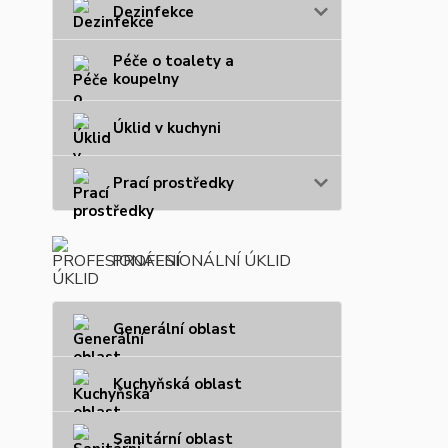
Dezinfekce
Péče o toalety a
koupelny
Úklid v kuchyni
Prací prostředky
PROFESIONÁLNÍ ÚKLID
Generální oblast
Kuchyňská oblast
Sanitární oblast