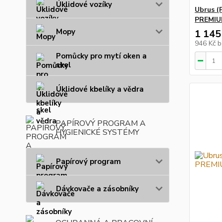
Úklidové vozíky
Ubrus (P
PREMIUM
Mopy
1 145
946 Kč
b
Pomůcky pro mytí oken a
skel
Úklidové kbelíky a vědra
PAPÍROVÝ PROGRAM A
HYGIENICKÉ SYSTÉMY
Papírový program
Dávkovače a zásobníky