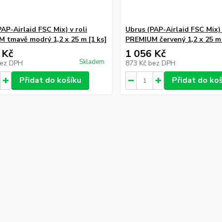
AP-Airlaid FSC Mix) v roli
Ubrus (PAP-Airlaid FSC Mix) 
 tmavě modrý 1,2 x 25 m [1 ks]
PREMIUM červený 1,2 x 25 m 
 Kč
1 056 Kč
Skladem
ez DPH
873 Kč
bez DPH
Přidat do košíku
Přidat do ko