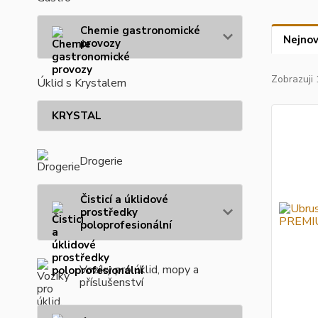
Chemie gastronomické
Nejnov
provozy
Zobrazuji 
Úklid s Krystalem
KRYSTAL
Drogerie
Čisticí a úklidové
prostředky
poloprofesionální
Vozíky pro úklid, mopy a
příslušenství