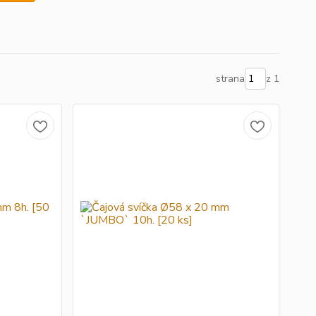
strana
z 1