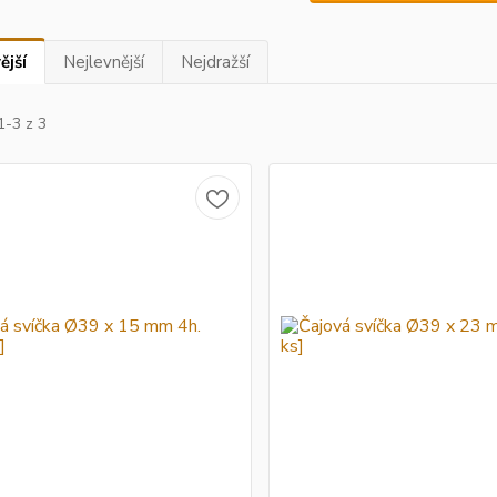
ější
Nejlevnější
Nejdražší
1-3 z 3