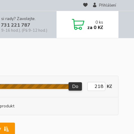
Přihlášení
 si rady? Zavolejte.
0
ks
 731 221 787
za
0 Kč
 9-16 hod.), (Pá 9-12 hod.)
Do
Kč
produkt
y