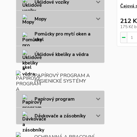
Úklidové vozíky
Čajová 
Mopy
212 K
175 Kč
b
Pomůcky pro mytí oken a
skel
Úklidové kbelíky a vědra
PAPÍROVÝ PROGRAM A
HYGIENICKÉ SYSTÉMY
Papírový program
Dávkovače a zásobníky
OCHRANNÁ A PRACOVNÍ