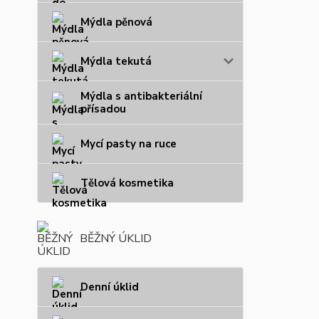
Mýdla pěnová
Mýdla tekutá
Mýdla s antibakteriální
přísadou
Mycí pasty na ruce
Tělová kosmetika
BĚŽNÝ ÚKLID
Denní úklid