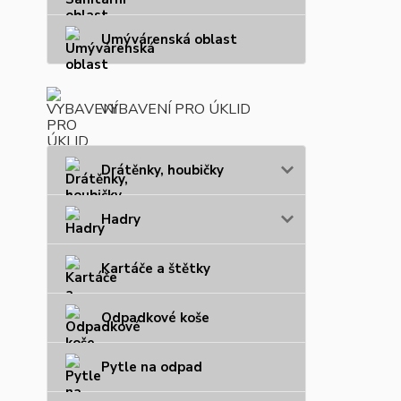
Umývárenská oblast
VYBAVENÍ PRO ÚKLID
Drátěnky, houbičky
Hadry
Kartáče a štětky
Odpadkové koše
Pytle na odpad