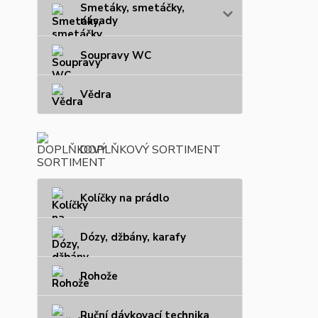
Smetáky, smetáčky,
násady
Soupravy WC
Vědra
DOPLŇKOVÝ SORTIMENT
Kolíčky na prádlo
Dózy, džbány, karafy
Rohože
Ruční dávkovací technika