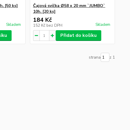
. [50 ks]
Čajová svíčka Ø58 x 20 mm `JUMBO`
10h. [20 ks]
184 Kč
Skladem
Skladem
152 Kč
bez DPH
šíku
Přidat do košíku
strana
z 1