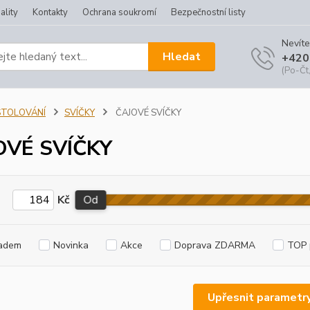
ality
Kontakty
Ochrana soukromí
Bezpečnostní listy
Nevíte
Hledat
+420
(Po-Čt,
STOLOVÁNÍ
SVÍČKY
ČAJOVÉ SVÍČKY
OVÉ SVÍČKY
Kč
Od
adem
Novinka
Akce
Doprava ZDARMA
TOP 
Upřesnit parametr