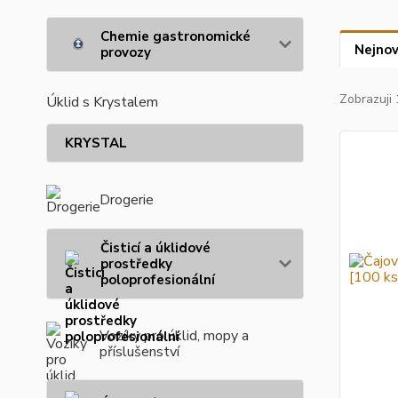
Chemie gastronomické
Nejnov
provozy
Zobrazuji 
Úklid s Krystalem
KRYSTAL
Drogerie
Čisticí a úklidové
prostředky
poloprofesionální
Vozíky pro úklid, mopy a
příslušenství