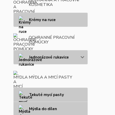
KOSMETIKA
Krémy na ruce
OCHRANNÉ PRACOVNÍ
POMŮCKY
Jednorázové rukavice
MÝDLA A MYCÍ PASTY
Tekuté mycí pasty
Mýdla do dílen