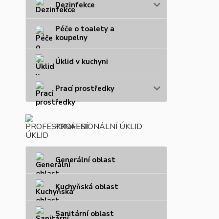
Dezinfekce
Péče o toalety a
koupelny
Úklid v kuchyni
Prací prostředky
PROFESIONÁLNÍ ÚKLID
Generální oblast
Kuchyňská oblast
Sanitární oblast