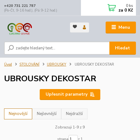
0
ks
+420 731 221 787
za
0 Kč
(Po-Čt, 9-16 hod.), (Pá 9-12 hod.)
Menu
Hledat
Úvod
STOLOVÁNÍ
UBROUSKY
UBROUSKY DEKOSTAR
UBROUSKY DEKOSTAR
Upřesnit parametry
Nejnovější
Nejlevnější
Nejdražší
Zobrazuji 1-9 z 9
strana
z 1