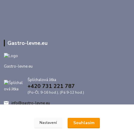
Gastro-levne.eu
Gastro-levne.eu
Šplíchalová Jitka
+420 731 221 787
(Po-Čt, 9-16 hod.), (Pá 9-12 hod.)
info@gastro-levne.eu
Souhlasím
Nastavení