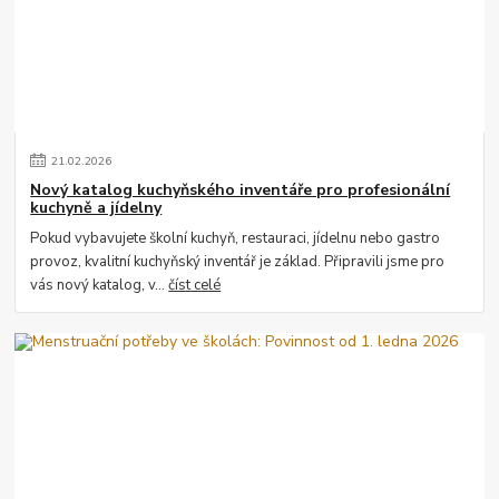
21
.
02
.
2026
Nový katalog kuchyňského inventáře pro profesionální
kuchyně a jídelny
Pokud vybavujete školní kuchyň, restauraci, jídelnu nebo gastro
provoz, kvalitní kuchyňský inventář je základ. Připravili jsme pro
vás nový katalog, v...
číst celé