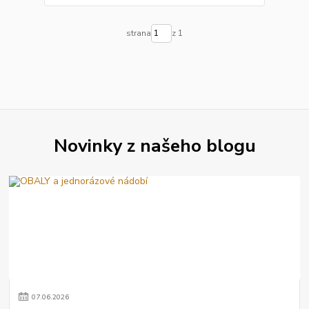
strana
z 1
Novinky z našeho blogu
07
.
06
.
2026