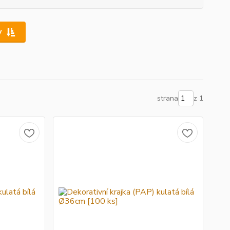
y
strana
z 1