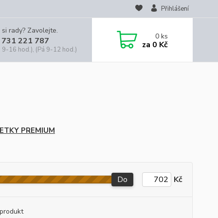
Přihlášení
 si rady? Zavolejte.
0
ks
 731 221 787
za
0 Kč
 9-16 hod.), (Pá 9-12 hod.)
ETKY PREMIUM
Do
Kč
produkt