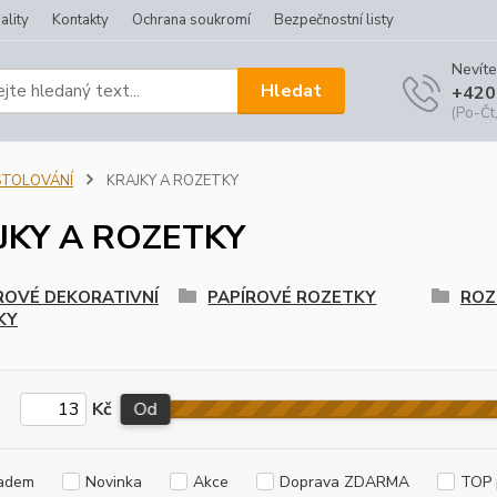
ality
Kontakty
Ochrana soukromí
Bezpečnostní listy
Nevíte
Hledat
+420
(Po-Čt,
STOLOVÁNÍ
KRAJKY A ROZETKY
JKY A ROZETKY
ROVÉ DEKORATIVNÍ
PAPÍROVÉ ROZETKY
ROZ
KY
Kč
Od
adem
Novinka
Akce
Doprava ZDARMA
TOP 