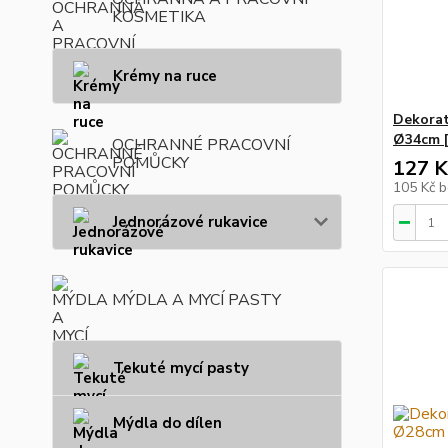
KOSMETIKA
Krémy na ruce
Dekorati
Ø34cm [
OCHRANNÉ PRACOVNÍ
POMŮCKY
127 K
105 Kč
b
Jednorázové rukavice
MÝDLA A MYCÍ PASTY
Tekuté mycí pasty
Mýdla do dílen