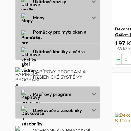
Úklidové vozíky
Mopy
Dekorati
Pomůcky pro mytí oken a
Ø40cm [
skel
197 K
163 Kč
b
Úklidové kbelíky a vědra
PAPÍROVÝ PROGRAM A
HYGIENICKÉ SYSTÉMY
Papírový program
Dávkovače a zásobníky
OCHRANNÁ A PRACOVNÍ