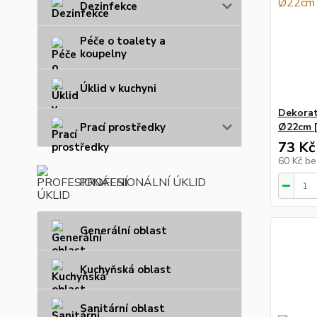
Dezinfekce
Péče o toalety a
koupelny
Úklid v kuchyni
Dekorati
Prací prostředky
Ø22cm [
73 Kč
60 Kč
be
PROFESIONÁLNÍ ÚKLID
Generální oblast
Kuchyňská oblast
Sanitární oblast