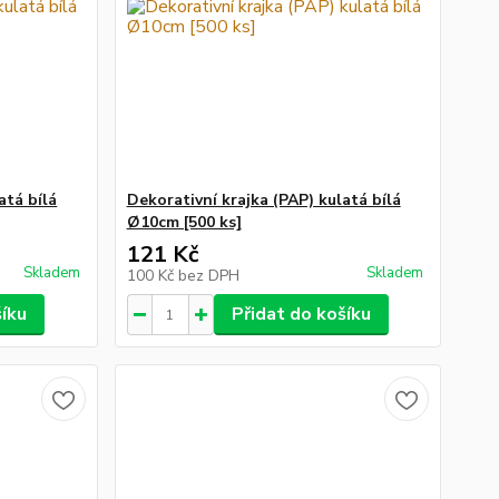
atá bílá
Dekorativní krajka (PAP) kulatá bílá
Ø10cm [500 ks]
121 Kč
Skladem
Skladem
100 Kč
bez DPH
šíku
Přidat do košíku