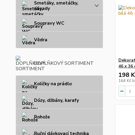
Smetáky, smetáčky,
násady
Soupravy WC
Vědra
Dekorat
DOPLŇKOVÝ SORTIMENT
46 x 36 
198 K
164 Kč
b
Kolíčky na prádlo
Dózy, džbány, karafy
Rohože
Ruční dávkovací technika