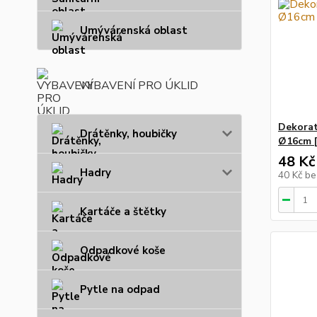
Umývárenská oblast
VYBAVENÍ PRO ÚKLID
Dekorati
Drátěnky, houbičky
Ø16cm [
48 Kč
Hadry
40 Kč
be
Kartáče a štětky
Odpadkové koše
Pytle na odpad