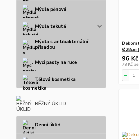
Mýdla pěnová
Mýdla tekutá
Mýdla s antibakteriální
Dekorati
přísadou
Ø28cm [
96 Kč
Mycí pasty na ruce
79 Kč
be
Tělová kosmetika
BĚŽNÝ ÚKLID
Denní úklid