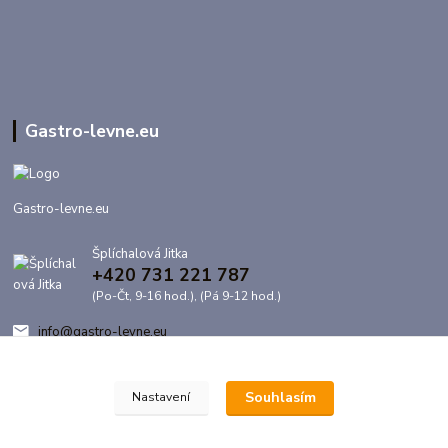
Gastro-levne.eu
Gastro-levne.eu
Šplíchalová Jitka
+420 731 221 787
(Po-Čt, 9-16 hod.), (Pá 9-12 hod.)
info@gastro-levne.eu
Souhlasím
Nastavení