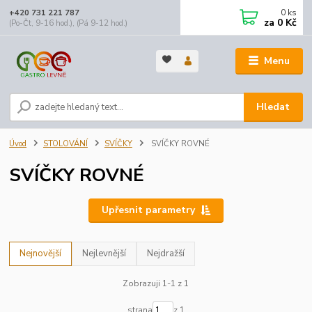
0
ks
+420 731 221 787
za
0 Kč
(Po-Čt, 9-16 hod.), (Pá 9-12 hod.)
Menu
Hledat
Úvod
STOLOVÁNÍ
SVÍČKY
SVÍČKY ROVNÉ
SVÍČKY ROVNÉ
Upřesnit parametry
Nejnovější
Nejlevnější
Nejdražší
Zobrazuji 1-1 z 1
strana
z 1