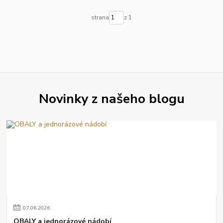
strana
z 1
Novinky z našeho blogu
07
.
06
.
2026
OBALY a jednorázové nádobí