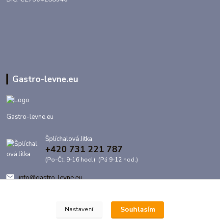
Gastro-levne.eu
Gastro-levne.eu
Šplíchalová Jitka
+420 731 221 787
(Po-Čt, 9-16 hod.), (Pá 9-12 hod.)
info@gastro-levne.eu
Souhlasím
Nastavení