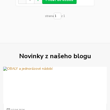
strana
z 1
Novinky z našeho blogu
07
.
06
.
2026