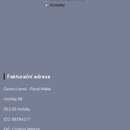
Kontakty
Fakturační adresa
Gastro Levně - Pavol Makeľ
Hořičky 88
552 05 Hořičky
IČO: 88784177
DIČ: CZ7504288946