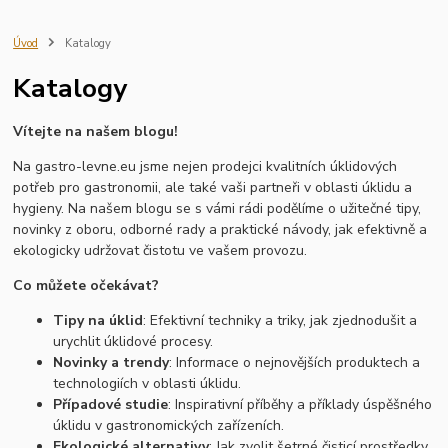
servírovací nádobí
kuchyňský inventář
gastro vybavení
školní jídelna
restaurace
gastro provoz
profesionální nádobí
Úvod
Katalogy
vybavení kuchyně
kobra
kartáče
smetáky
stěrky
haccp
Katalogy
pracovní kosmetika
zásobníky
dávkovače
profesionální úklidový systém cleamen
aplikační technika
lednice
Vítejte na našem blogu!
mraznička
vitrína
Hrnce a pánve
Kuchyňské náčiní
Krájecí nástroje
Mixéry a sekáčky
Úložné nádoby
Čisticí prostředky
Na gastro-levne.eu jsme nejen prodejci kvalitních úklidových
Utěrky a hadry
Dezinfekce a hygienické produkty
potřeb pro gastronomii, ale také vaši partneři v oblasti úklidu a
zásobník na hygienické vložky
zásobník na tampony
hygieny. Na našem blogu se s vámi rádi podělíme o užitečné tipy,
novinky z oboru, odborné rady a praktické návody, jak efektivně a
ekologicky udržovat čistotu ve vašem provozu.
Co můžete očekávat?
Tipy na úklid
: Efektivní techniky a triky, jak zjednodušit a
urychlit úklidové procesy.
Novinky a trendy
: Informace o nejnovějších produktech a
technologiích v oblasti úklidu.
Případové studie
: Inspirativní příběhy a příklady úspěšného
úklidu v gastronomických zařízeních.
Ekologické alternativy
: Jak zvolit šetrné čisticí prostředky