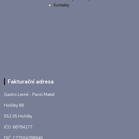
Kontakty
Fakturační adresa
Gastro Levně - Pavol Makeľ
Hořičky 88
552 05 Hořičky
IČO: 88784177
DIČ: CZ7504288946