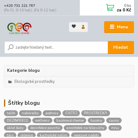
0
ks
+420 731 221 787
za
0 Kč
(Po-Čt, 9-16 hod.), (Pá 9-12 hod.)
Menu
Hledat
Kategorie blogu
Ekologické prostředky
Štítky blogu
talíře
naběračky
podnosy
ČISTÍCÍ
PROSTŘEDKY
DEZINFEKCE
wellness
bazénová chemie
bazény
sauny
úklid školy
dezinfekce povrchů
prostředek na tělocvičny
mísy
tácy
sklenice
kuchyňské náčiní
nerezové nádobí