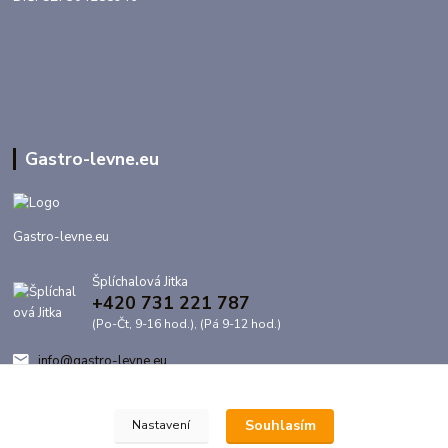
Gastro-levne.eu
Gastro-levne.eu
Šplíchalová Jitka
+420 731 221 787
(Po-Čt, 9-16 hod.), (Pá 9-12 hod.)
info@gastro-levne.eu
Souhlasím
Nastavení