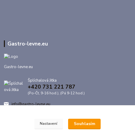
Gastro-levne.eu
Gastro-levne.eu
Šplíchalová Jitka
+420 731 221 787
(Po-Čt, 9-16 hod.), (Pá 9-12 hod.)
info@gastro-levne.eu
Souhlasím
Nastavení