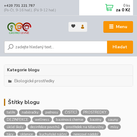
0
ks
+420 731 221 787
za
0 Kč
(Po-Čt, 9-16 hod.), (Pá 9-12 hod.)
Menu
Hledat
Kategorie blogu
Ekologické prostředky
Štítky blogu
talíře
naběračky
podnosy
ČISTÍCÍ
PROSTŘEDKY
DEZINFEKCE
wellness
bazénová chemie
bazény
sauny
úklid školy
dezinfekce povrchů
prostředek na tělocvičny
mísy
tácy
sklenice
kuchyňské náčiní
nerezové nádobí