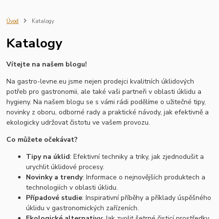
servírovací nádobí
kuchyňský inventář
gastro vybavení
školní jídelna
restaurace
gastro provoz
profesionální nádobí
Úvod
Katalogy
vybavení kuchyně
kobra
kartáče
smetáky
stěrky
haccp
Katalogy
pracovní kosmetika
zásobníky
dávkovače
profesionální úklidový systém cleamen
aplikační technika
lednice
Vítejte na našem blogu!
mraznička
vitrína
Hrnce a pánve
Kuchyňské náčiní
Krájecí nástroje
Mixéry a sekáčky
Úložné nádoby
Čisticí prostředky
Na gastro-levne.eu jsme nejen prodejci kvalitních úklidových
Utěrky a hadry
Dezinfekce a hygienické produkty
potřeb pro gastronomii, ale také vaši partneři v oblasti úklidu a
zásobník na hygienické vložky
zásobník na tampony
hygieny. Na našem blogu se s vámi rádi podělíme o užitečné tipy,
novinky z oboru, odborné rady a praktické návody, jak efektivně a
ekologicky udržovat čistotu ve vašem provozu.
Co můžete očekávat?
Tipy na úklid
: Efektivní techniky a triky, jak zjednodušit a
urychlit úklidové procesy.
Novinky a trendy
: Informace o nejnovějších produktech a
technologiích v oblasti úklidu.
Případové studie
: Inspirativní příběhy a příklady úspěšného
úklidu v gastronomických zařízeních.
Ekologické alternativy
: Jak zvolit šetrné čisticí prostředky