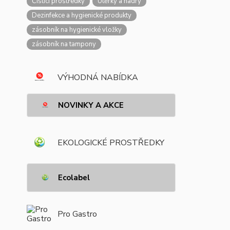
Čisticí prostředky
Utěrky a hadry
Dezinfekce a hygienické produkty
zásobník na hygienické vložky
zásobník na tampony
VÝHODNÁ NABÍDKA
NOVINKY A AKCE
EKOLOGICKÉ PROSTŘEDKY
Ecolabel
Pro Gastro