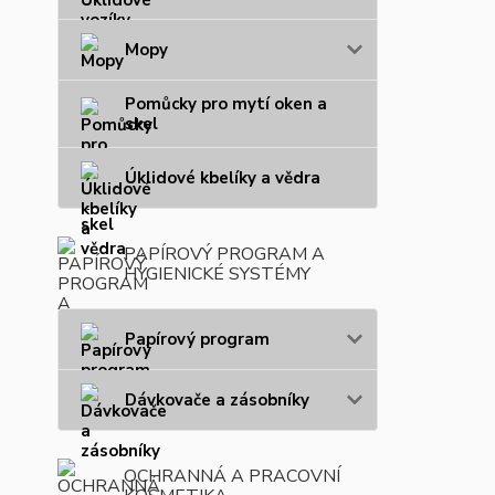
Mopy
Pomůcky pro mytí oken a
skel
Úklidové kbelíky a vědra
PAPÍROVÝ PROGRAM A
HYGIENICKÉ SYSTÉMY
Papírový program
Dávkovače a zásobníky
OCHRANNÁ A PRACOVNÍ