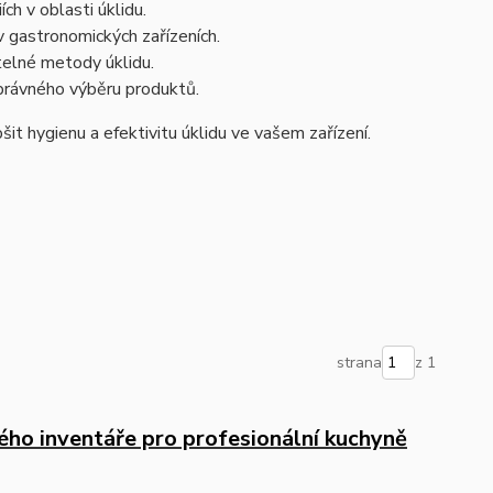
ch v oblasti úklidu.
 v gastronomických zařízeních.
žitelné metody úklidu.
právného výběru produktů.
t hygienu a efektivitu úklidu ve vašem zařízení.
strana
z 1
ho inventáře pro profesionální kuchyně