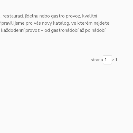
restauraci, jídelnu nebo gastro provoz, kvalitní
řipravili jsme pro vás nový katalog, ve kterém najdete
o každodenní provoz – od gastronádobí až po nádobí
strana
z 1