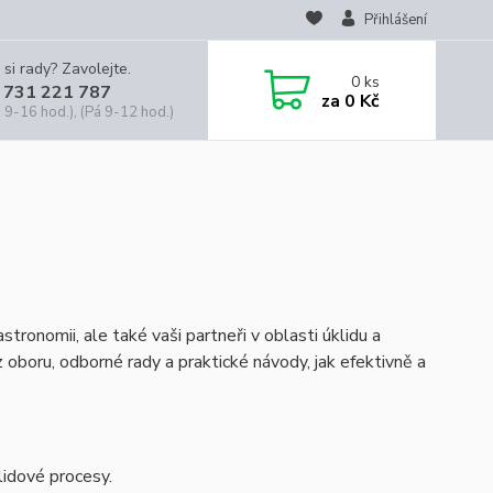
Přihlášení
 si rady? Zavolejte.
0
ks
 731 221 787
za
0 Kč
 9-16 hod.), (Pá 9-12 hod.)
tronomii, ale také vaši partneři v oblasti úklidu a
 oboru, odborné rady a praktické návody, jak efektivně a
klidové procesy.