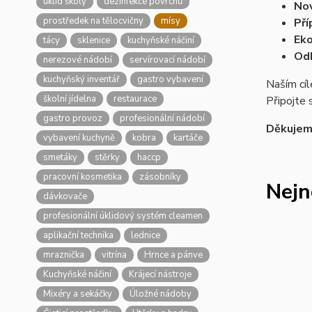
úklid školy
dezinfekce povrchů
Nov
prostředek na tělocvičny
mísy
Pří
Eko
tácy
sklenice
kuchyňské náčiní
Od
nerezové nádobí
servírovací nádobí
kuchyňský inventář
gastro vybavení
Naším cíl
školní jídelna
restaurace
Připojte 
gastro provoz
profesionální nádobí
Děkujeme
vybavení kuchyně
kobra
kartáče
smetáky
stěrky
haccp
pracovní kosmetika
zásobníky
Nejn
dávkovače
profesionální úklidový systém cleamen
aplikační technika
lednice
mraznička
vitrína
Hrnce a pánve
Kuchyňské náčiní
Krájecí nástroje
Mixéry a sekáčky
Úložné nádoby