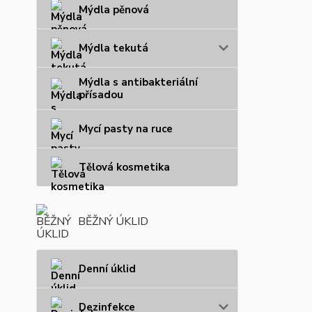
Mýdla pěnová
Mýdla tekutá
Mýdla s antibakteriální
přísadou
Mycí pasty na ruce
Tělová kosmetika
BĚŽNÝ ÚKLID
Denní úklid
Dezinfekce