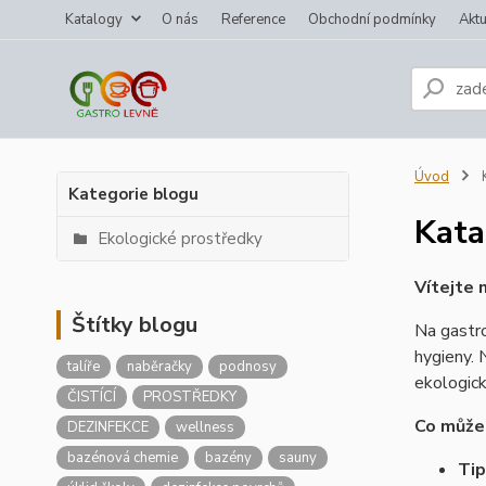
Katalogy
O nás
Reference
Obchodní podmínky
Aktu
Úvod
K
Kategorie blogu
Kata
Ekologické prostředky
Vítejte 
Štítky blogu
Na gastro
hygieny. 
talíře
naběračky
podnosy
ekologick
ČISTÍCÍ
PROSTŘEDKY
Co může
DEZINFEKCE
wellness
bazénová chemie
bazény
sauny
Tip