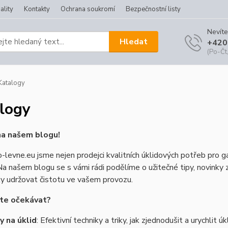
ality
Kontakty
Ochrana soukromí
Bezpečnostní listy
Nevíte
Hledat
+420
(Po-Čt,
atalogy
logy
na našem blogu!
-levne.eu jsme nejen prodejci kvalitních úklidových potřeb pro gas
Na našem blogu se s vámi rádi podělíme o užitečné tipy, novinky z
y udržovat čistotu ve vašem provozu.
te očekávat?
y na úklid
: Efektivní techniky a triky, jak zjednodušit a urychlit ú