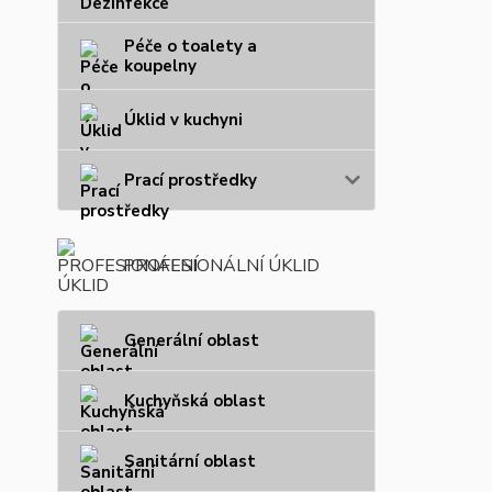
Péče o toalety a
koupelny
Úklid v kuchyni
Prací prostředky
PROFESIONÁLNÍ ÚKLID
Generální oblast
Kuchyňská oblast
Sanitární oblast