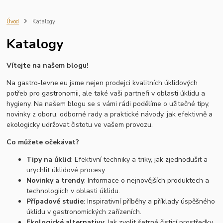
servírovací nádobí
kuchyňský inventář
gastro vybavení
školní jídelna
restaurace
gastro provoz
profesionální nádobí
Úvod
Katalogy
vybavení kuchyně
kobra
kartáče
smetáky
stěrky
haccp
Katalogy
pracovní kosmetika
zásobníky
dávkovače
profesionální úklidový systém cleamen
aplikační technika
lednice
Vítejte na našem blogu!
mraznička
vitrína
Hrnce a pánve
Kuchyňské náčiní
Krájecí nástroje
Mixéry a sekáčky
Úložné nádoby
Čisticí prostředky
Na gastro-levne.eu jsme nejen prodejci kvalitních úklidových
Utěrky a hadry
Dezinfekce a hygienické produkty
potřeb pro gastronomii, ale také vaši partneři v oblasti úklidu a
zásobník na hygienické vložky
zásobník na tampony
hygieny. Na našem blogu se s vámi rádi podělíme o užitečné tipy,
novinky z oboru, odborné rady a praktické návody, jak efektivně a
ekologicky udržovat čistotu ve vašem provozu.
Co můžete očekávat?
Tipy na úklid
: Efektivní techniky a triky, jak zjednodušit a
urychlit úklidové procesy.
Novinky a trendy
: Informace o nejnovějších produktech a
technologiích v oblasti úklidu.
Případové studie
: Inspirativní příběhy a příklady úspěšného
úklidu v gastronomických zařízeních.
Ekologické alternativy
: Jak zvolit šetrné čisticí prostředky