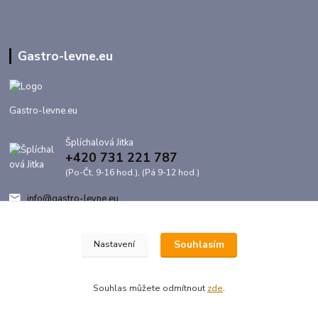
Gastro-levne.eu
Gastro-levne.eu
Šplíchalová Jitka
+420 731 221 787
(Po-Čt, 9-16 hod.), (Pá 9-12 hod.)
info@gastro-levne.eu
Souhlasím
Nastavení
Souhlas můžete odmítnout
zde
.
Vytvořeno na
Eshop-rychle.cz