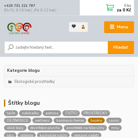
0
ks
+420 731 221 787
za
0 Kč
(Po-Čt, 9-16 hod.), (Pá 9-12 hod.)
Menu
Hledat
Kategorie blogu
Ekologické prostředky
Štítky blogu
talíře
naběračky
podnosy
ČISTÍCÍ
PROSTŘEDKY
DEZINFEKCE
wellness
bazénová chemie
bazény
sauny
úklid školy
dezinfekce povrchů
prostředek na tělocvičny
mísy
tácy
sklenice
kuchyňské náčiní
nerezové nádobí