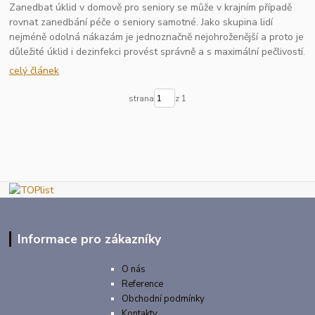
Zanedbat úklid v domově pro seniory se může v krajním případě
rovnat zanedbání péče o seniory samotné. Jako skupina lidí
nejméně odolná nákazám je jednoznačně nejohroženější a proto je
důležité úklid i dezinfekci provést správně a s maximální pečlivostí.
celý článek
strana
z 1
Informace pro zákazníky
O nás
Reference
Obchodní podmínky
Kontakty