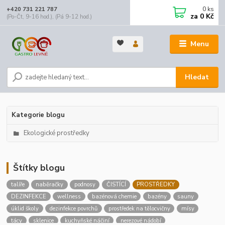
0
ks
+420 731 221 787
za
0 Kč
(Po-Čt, 9-16 hod.), (Pá 9-12 hod.)
Menu
Hledat
Kategorie blogu
Ekologické prostředky
Štítky blogu
talíře
naběračky
podnosy
ČISTÍCÍ
PROSTŘEDKY
DEZINFEKCE
wellness
bazénová chemie
bazény
sauny
úklid školy
dezinfekce povrchů
prostředek na tělocvičny
mísy
tácy
sklenice
kuchyňské náčiní
nerezové nádobí