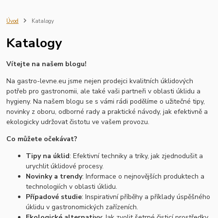
servírovací nádobí
kuchyňský inventář
gastro vybavení
školní jídelna
restaurace
gastro provoz
profesionální nádobí
Úvod
Katalogy
vybavení kuchyně
kobra
kartáče
smetáky
stěrky
haccp
Katalogy
pracovní kosmetika
zásobníky
dávkovače
profesionální úklidový systém cleamen
aplikační technika
lednice
Vítejte na našem blogu!
mraznička
vitrína
Hrnce a pánve
Kuchyňské náčiní
Krájecí nástroje
Mixéry a sekáčky
Úložné nádoby
Čisticí prostředky
Na gastro-levne.eu jsme nejen prodejci kvalitních úklidových
Utěrky a hadry
Dezinfekce a hygienické produkty
potřeb pro gastronomii, ale také vaši partneři v oblasti úklidu a
zásobník na hygienické vložky
zásobník na tampony
hygieny. Na našem blogu se s vámi rádi podělíme o užitečné tipy,
novinky z oboru, odborné rady a praktické návody, jak efektivně a
ekologicky udržovat čistotu ve vašem provozu.
Co můžete očekávat?
Tipy na úklid
: Efektivní techniky a triky, jak zjednodušit a
urychlit úklidové procesy.
Novinky a trendy
: Informace o nejnovějších produktech a
technologiích v oblasti úklidu.
Případové studie
: Inspirativní příběhy a příklady úspěšného
úklidu v gastronomických zařízeních.
Ekologické alternativy
: Jak zvolit šetrné čisticí prostředky