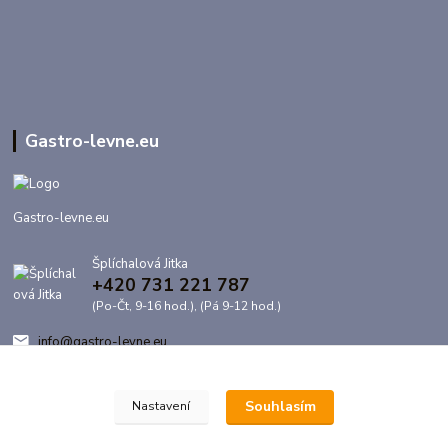
Gastro-levne.eu
Gastro-levne.eu
Šplíchalová Jitka
+420 731 221 787
(Po-Čt, 9-16 hod.), (Pá 9-12 hod.)
info@gastro-levne.eu
Souhlasím
Nastavení