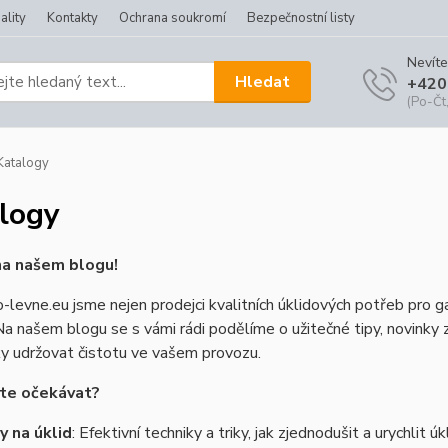
ality
Kontakty
Ochrana soukromí
Bezpečnostní listy
Nevíte
Hledat
+420
(Po-Čt,
atalogy
logy
na našem blogu!
-levne.eu jsme nejen prodejci kvalitních úklidových potřeb pro gas
Na našem blogu se s vámi rádi podělíme o užitečné tipy, novinky z
y udržovat čistotu ve vašem provozu.
te očekávat?
y na úklid
: Efektivní techniky a triky, jak zjednodušit a urychlit ú