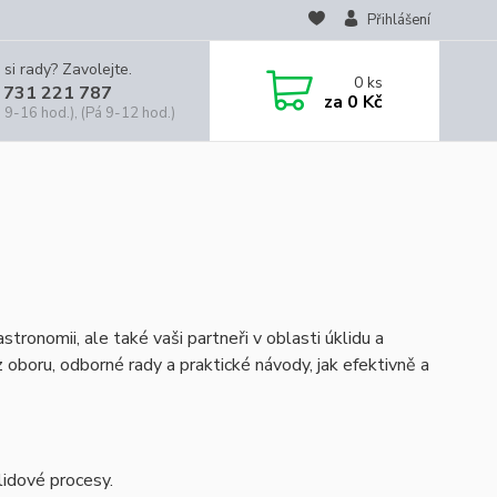
Přihlášení
 si rady? Zavolejte.
0
ks
 731 221 787
za
0 Kč
 9-16 hod.), (Pá 9-12 hod.)
tronomii, ale také vaši partneři v oblasti úklidu a
 oboru, odborné rady a praktické návody, jak efektivně a
klidové procesy.