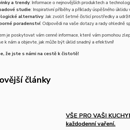
inky a trendy
: Informace o nejnovějších produktech a technologií
padové studie
: Inspirativní příběhy a příklady úspěšného úklidu
logické alternativy
: Jak zvolit šetrné čisticí prostředky a udr
borné poradenství
: Odpovědi na vaše dotazy a rady ohledně s
em je poskytovat vám cenné informace, které vám pomohou zlepši
se k nám a objevte, jak může být úklid snadný a efektivní!
, že jste s námi na cestě k čistotě!
ovější články
VŠE PRO VAŠI KUCHYNI 
každodenní vaření.