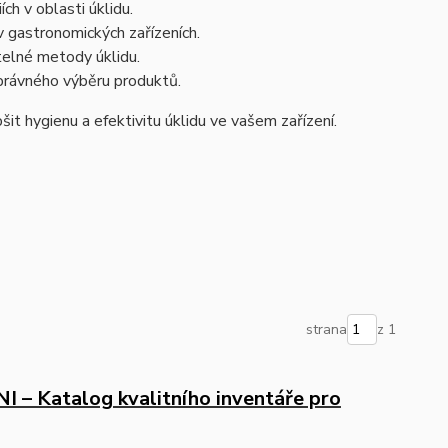
ch v oblasti úklidu.
 v gastronomických zařízeních.
žitelné metody úklidu.
právného výběru produktů.
t hygienu a efektivitu úklidu ve vašem zařízení.
strana
z 1
– Katalog kvalitního inventáře pro