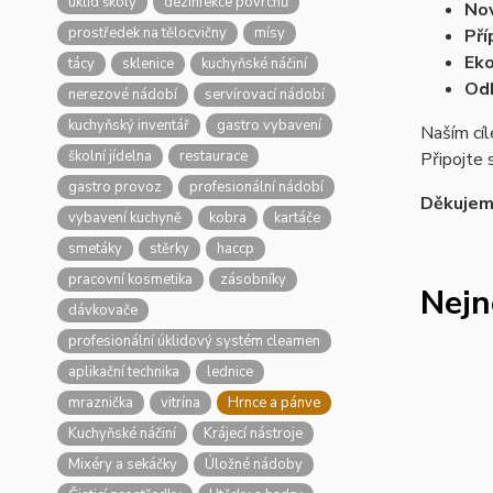
úklid školy
dezinfekce povrchů
Nov
prostředek na tělocvičny
mísy
Pří
Eko
tácy
sklenice
kuchyňské náčiní
Od
nerezové nádobí
servírovací nádobí
kuchyňský inventář
gastro vybavení
Naším cíl
školní jídelna
restaurace
Připojte 
gastro provoz
profesionální nádobí
Děkujeme
vybavení kuchyně
kobra
kartáče
smetáky
stěrky
haccp
pracovní kosmetika
zásobníky
Nejn
dávkovače
profesionální úklidový systém cleamen
aplikační technika
lednice
mraznička
vitrína
Hrnce a pánve
Kuchyňské náčiní
Krájecí nástroje
Mixéry a sekáčky
Úložné nádoby