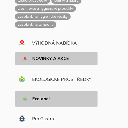
Čisticí prostředky
Utěrky a hadry
Dezinfekce a hygienické produkty
zásobník na hygienické vložky
zásobník na tampony
VÝHODNÁ NABÍDKA
NOVINKY A AKCE
EKOLOGICKÉ PROSTŘEDKY
Ecolabel
Pro Gastro