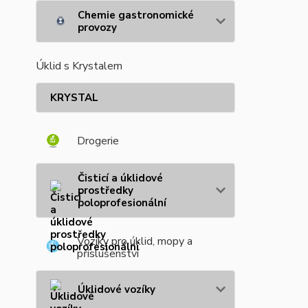
Chemie gastronomické
provozy
Úklid s Krystalem
KRYSTAL
Drogerie
Čisticí a úklidové
prostředky
poloprofesionální
Vozíky pro úklid, mopy a
příslušenství
Úklidové vozíky