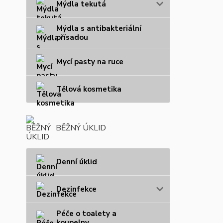
Mýdla tekutá
Mýdla s antibakteriální
přísadou
Mycí pasty na ruce
Tělová kosmetika
BĚŽNÝ ÚKLID
Denní úklid
Dezinfekce
Péče o toalety a
koupelny