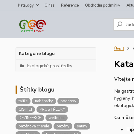
Katalogy
O nás
Reference
Obchodní podmínky
Aktu
Úvod
K
Kategorie blogu
Kata
Ekologické prostředky
Vítejte 
Štítky blogu
Na gastro
hygieny. 
talíře
naběračky
podnosy
ekologick
ČISTÍCÍ
PROSTŘEDKY
Co může
DEZINFEKCE
wellness
bazénová chemie
bazény
sauny
Tip