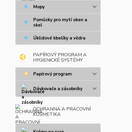
Mopy
Pomůcky pro mytí oken a
skel
Úklidové kbelíky a vědra
PAPÍROVÝ PROGRAM A
HYGIENICKÉ SYSTÉMY
Papírový program
Dávkovače a zásobníky
OCHRANNÁ A PRACOVNÍ
KOSMETIKA
Krémy na ruce