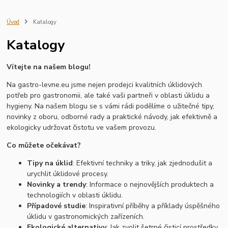
servírovací nádobí
kuchyňský inventář
gastro vybavení
školní jídelna
restaurace
gastro provoz
profesionální nádobí
Úvod
Katalogy
vybavení kuchyně
kobra
kartáče
smetáky
stěrky
haccp
Katalogy
pracovní kosmetika
zásobníky
dávkovače
profesionální úklidový systém cleamen
aplikační technika
lednice
Vítejte na našem blogu!
mraznička
vitrína
Hrnce a pánve
Kuchyňské náčiní
Krájecí nástroje
Mixéry a sekáčky
Úložné nádoby
Čisticí prostředky
Na gastro-levne.eu jsme nejen prodejci kvalitních úklidových
Utěrky a hadry
Dezinfekce a hygienické produkty
potřeb pro gastronomii, ale také vaši partneři v oblasti úklidu a
zásobník na hygienické vložky
zásobník na tampony
hygieny. Na našem blogu se s vámi rádi podělíme o užitečné tipy,
novinky z oboru, odborné rady a praktické návody, jak efektivně a
ekologicky udržovat čistotu ve vašem provozu.
Co můžete očekávat?
Tipy na úklid
: Efektivní techniky a triky, jak zjednodušit a
urychlit úklidové procesy.
Novinky a trendy
: Informace o nejnovějších produktech a
technologiích v oblasti úklidu.
Případové studie
: Inspirativní příběhy a příklady úspěšného
úklidu v gastronomických zařízeních.
Ekologické alternativy
: Jak zvolit šetrné čisticí prostředky