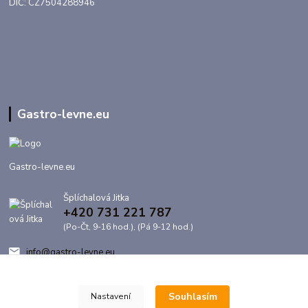
DIČ: CZ7504288946
Gastro-levne.eu
Gastro-levne.eu
Šplíchalová Jitka
+420 731 221 787
(Po-Čt, 9-16 hod.), (Pá 9-12 hod.)
info@gastro-levne.eu
Souhlasím
Nastavení