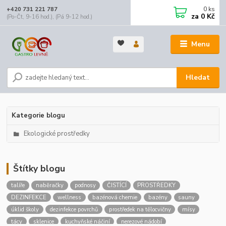
0
ks
+420 731 221 787
za
0 Kč
(Po-Čt, 9-16 hod.), (Pá 9-12 hod.)
Menu
Hledat
Kategorie blogu
Ekologické prostředky
Štítky blogu
talíře
naběračky
podnosy
ČISTÍCÍ
PROSTŘEDKY
DEZINFEKCE
wellness
bazénová chemie
bazény
sauny
úklid školy
dezinfekce povrchů
prostředek na tělocvičny
mísy
tácy
sklenice
kuchyňské náčiní
nerezové nádobí