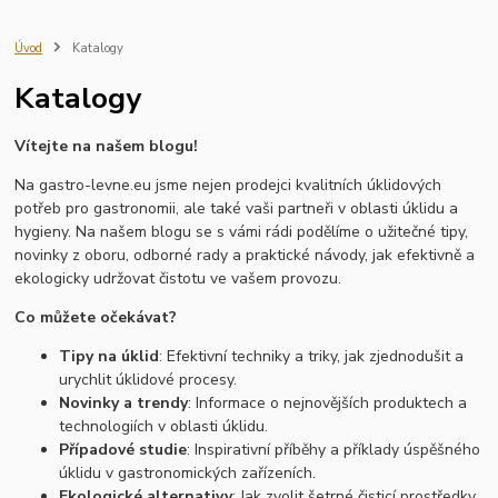
servírovací nádobí
kuchyňský inventář
gastro vybavení
školní jídelna
restaurace
gastro provoz
profesionální nádobí
Úvod
Katalogy
vybavení kuchyně
kobra
kartáče
smetáky
stěrky
haccp
Katalogy
pracovní kosmetika
zásobníky
dávkovače
profesionální úklidový systém cleamen
aplikační technika
lednice
Vítejte na našem blogu!
mraznička
vitrína
Hrnce a pánve
Kuchyňské náčiní
Krájecí nástroje
Mixéry a sekáčky
Úložné nádoby
Čisticí prostředky
Na gastro-levne.eu jsme nejen prodejci kvalitních úklidových
Utěrky a hadry
Dezinfekce a hygienické produkty
potřeb pro gastronomii, ale také vaši partneři v oblasti úklidu a
zásobník na hygienické vložky
zásobník na tampony
hygieny. Na našem blogu se s vámi rádi podělíme o užitečné tipy,
novinky z oboru, odborné rady a praktické návody, jak efektivně a
ekologicky udržovat čistotu ve vašem provozu.
Co můžete očekávat?
Tipy na úklid
: Efektivní techniky a triky, jak zjednodušit a
urychlit úklidové procesy.
Novinky a trendy
: Informace o nejnovějších produktech a
technologiích v oblasti úklidu.
Případové studie
: Inspirativní příběhy a příklady úspěšného
úklidu v gastronomických zařízeních.
Ekologické alternativy
: Jak zvolit šetrné čisticí prostředky