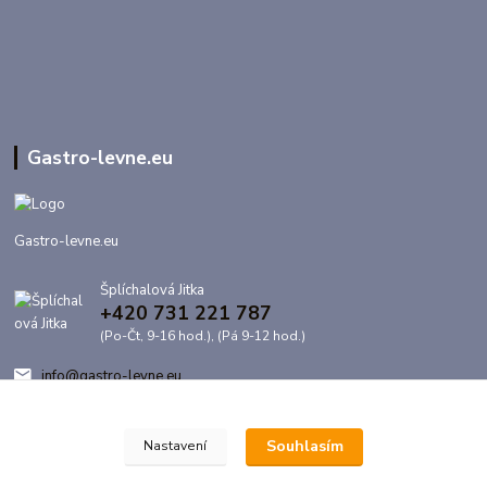
Gastro-levne.eu
Gastro-levne.eu
Šplíchalová Jitka
+420 731 221 787
(Po-Čt, 9-16 hod.), (Pá 9-12 hod.)
info@gastro-levne.eu
Souhlasím
Nastavení