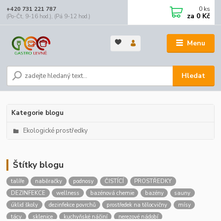
0
ks
+420 731 221 787
za
0 Kč
(Po-Čt, 9-16 hod.), (Pá 9-12 hod.)
Menu
Hledat
Kategorie blogu
Ekologické prostředky
Štítky blogu
talíře
naběračky
podnosy
ČISTÍCÍ
PROSTŘEDKY
DEZINFEKCE
wellness
bazénová chemie
bazény
sauny
úklid školy
dezinfekce povrchů
prostředek na tělocvičny
mísy
tácy
sklenice
kuchyňské náčiní
nerezové nádobí