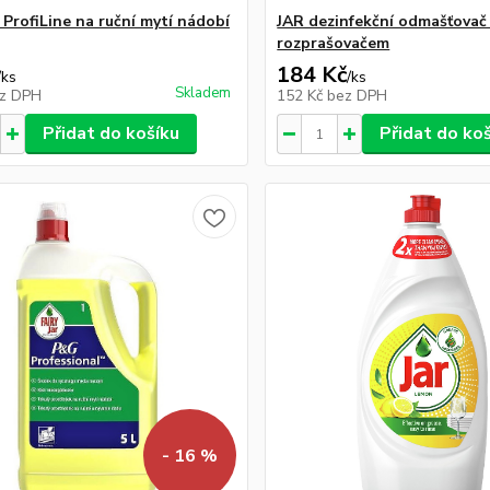
 ProfiLine na ruční mytí nádobí
JAR dezinfekční odmašťovač
rozprašovačem
184 Kč
/
ks
/
ks
Skladem
z DPH
152 Kč
bez DPH
Přidat do košíku
Přidat do ko
- 16 %