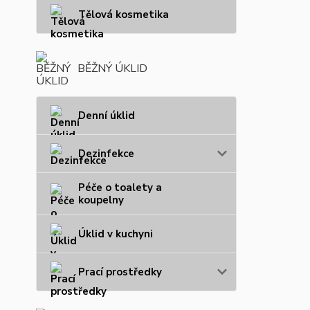
Tělová kosmetika
BĚŽNÝ ÚKLID
Denní úklid
Dezinfekce
Péče o toalety a
koupelny
Úklid v kuchyni
Prací prostředky