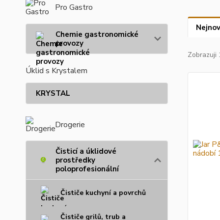
Pro Gastro
Nejnov
Chemie gastronomické
provozy
Zobrazuji 
Úklid s Krystalem
KRYSTAL
Drogerie
Čisticí a úklidové
prostředky
poloprofesionální
Čističe kuchyní a povrchů
Čističe grilů, trub a