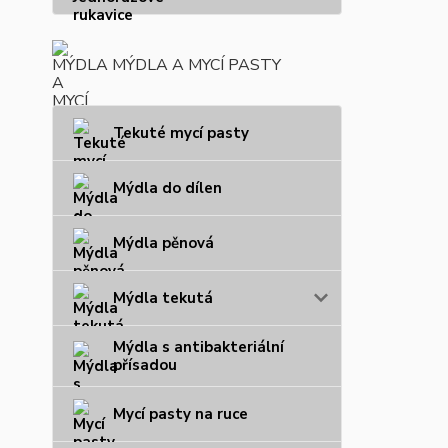
MÝDLA A MYCÍ PASTY
Tekuté mycí pasty
Mýdla do dílen
Mýdla pěnová
Mýdla tekutá
Mýdla s antibakteriální
přísadou
Mycí pasty na ruce