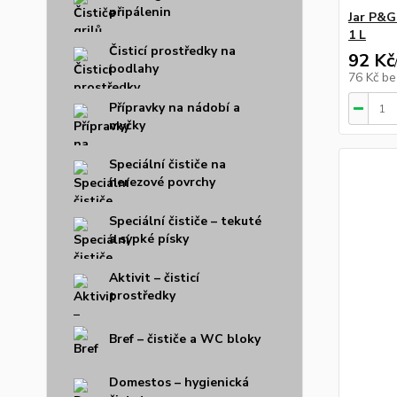
připálenin
Jar P&G
1 L
Čisticí prostředky na
92 Kč
podlahy
76 Kč
be
Přípravky na nádobí a
myčky
Speciální čističe na
nerezové povrchy
Speciální čističe – tekuté
a sypké písky
Aktivit – čisticí
prostředky
Bref – čističe a WC bloky
Domestos – hygienická