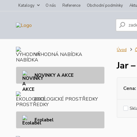
Katalogy
O nás
Reference
Obchodní podmínky
Aktu
Úvod
Č
VÝHODNÁ NABÍDKA
Jar 
NOVINKY A AKCE
Cena:
EKOLOGICKÉ PROSTŘEDKY
Skl
Ecolabel