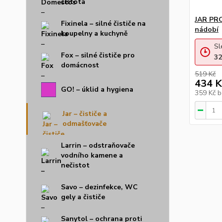
čistota
JAR PR
Fixinela – silné čističe na
nádobí
koupelny a kuchyně
Sl
Fox – silné čističe pro
32
domácnost
519 Kč
434 K
GO! – úklid a hygiena
359 Kč
b
Jar – čističe a
odmašťovače
Larrin – odstraňovače
vodního kamene a
nečistot
Savo – dezinfekce, WC
gely a čističe
Sanytol – ochrana proti