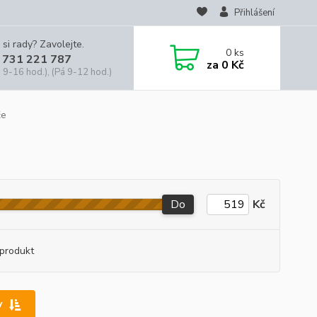
Přihlášení
 si rady? Zavolejte.
0
ks
 731 221 787
za
0 Kč
 9-16 hod.), (Pá 9-12 hod.)
če
Do
Kč
produkt
y