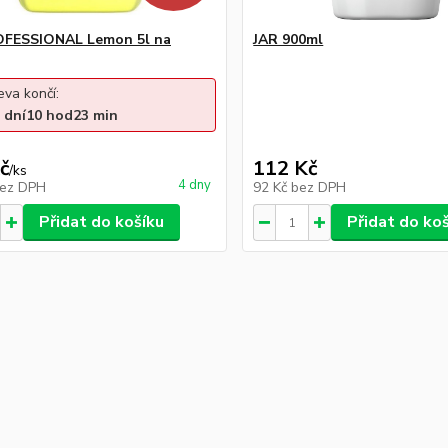
OFESSIONAL Lemon 5l na
JAR 900ml
eva končí:
dní
10
hod
23
min
č
112 Kč
/
ks
4 dny
ez DPH
92 Kč
bez DPH
Přidat do košíku
Přidat do ko