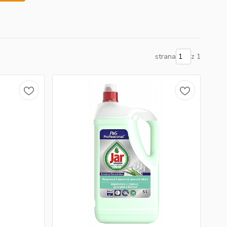
strana
z 1