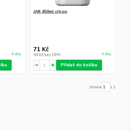
JAR 450ml citron
71 Kč
4 dny
4 dny
59 Kč
bez DPH
šíku
Přidat do košíku
strana
z 1