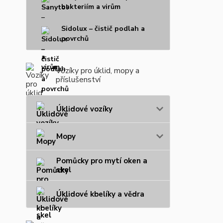
bakteriím a virům
Sidolux – čistič podlah a
povrchů
Vozíky pro úklid, mopy a
příslušenství
Úklidové vozíky
Mopy
Pomůcky pro mytí oken a
skel
Úklidové kbelíky a vědra