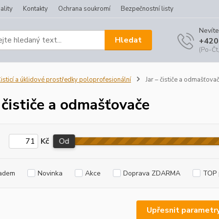
ality
Kontakty
Ochrana soukromí
Bezpečnostní listy
Nevíte
Hledat
+420
(Po-Čt,
isticí a úklidové prostředky poloprofesionální
Jar – čističe a odmašťova
– čističe a odmašťovače
Kč
Od
adem
Novinka
Akce
Doprava ZDARMA
TOP 
Upřesnit parametr