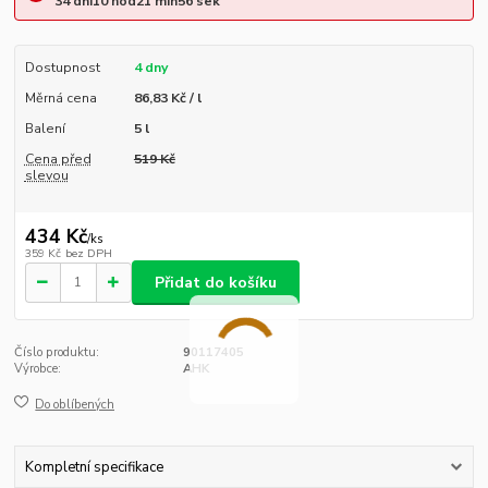
34
dní
10
hod
21
min
56
sek
Dostupnost
4 dny
Měrná cena
86,83 Kč / l
Balení
5 l
Cena před
519 Kč
slevou
434 Kč
/
ks
359 Kč
bez DPH
Přidat do košíku
Číslo produktu:
90117405
Výrobce:
AHK
Do oblíbených
Kompletní specifikace