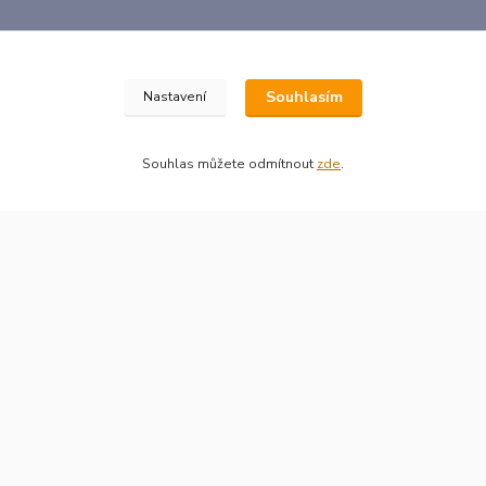
Souhlasím
Nastavení
Gastro-levne.eu
Souhlas můžete odmítnout
zde
.
Gastro-levne.eu
Šplíchalová Jitka
+420 731 221 787
(Po-Čt, 9-16 hod.), (Pá 9-12 hod.)
info@gastro-levne.eu
Vytvořeno na
Eshop-rychle.cz