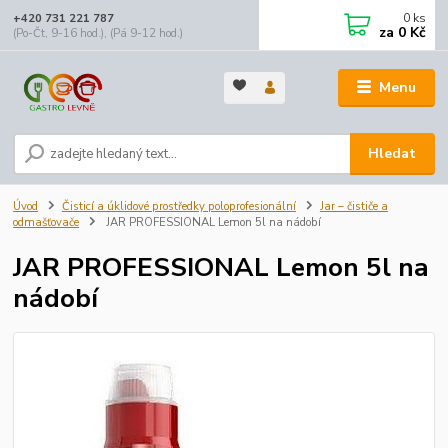
0
ks
+420 731 221 787
za
0 Kč
(Po-Čt, 9-16 hod.), (Pá 9-12 hod.)
Menu
Hledat
Úvod
Čisticí a úklidové prostředky poloprofesionální
Jar – čističe a
odmašťovače
JAR PROFESSIONAL Lemon 5l na nádobí
JAR PROFESSIONAL Lemon 5l na
nádobí