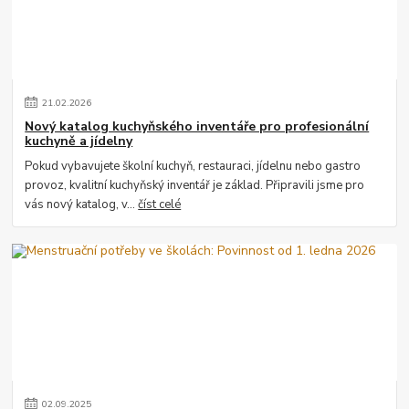
21
.
02
.
2026
Nový katalog kuchyňského inventáře pro profesionální
kuchyně a jídelny
Pokud vybavujete školní kuchyň, restauraci, jídelnu nebo gastro
provoz, kvalitní kuchyňský inventář je základ. Připravili jsme pro
vás nový katalog, v...
číst celé
02
.
09
.
2025