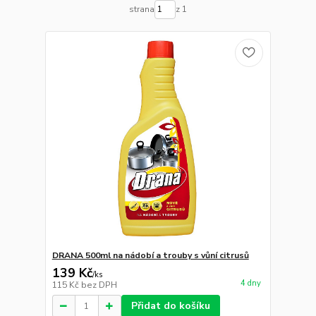
strana
z 1
DRANA 500ml na nádobí a trouby s vůní citrusů
139 Kč
/
ks
4 dny
115 Kč
bez DPH
Přidat do košíku