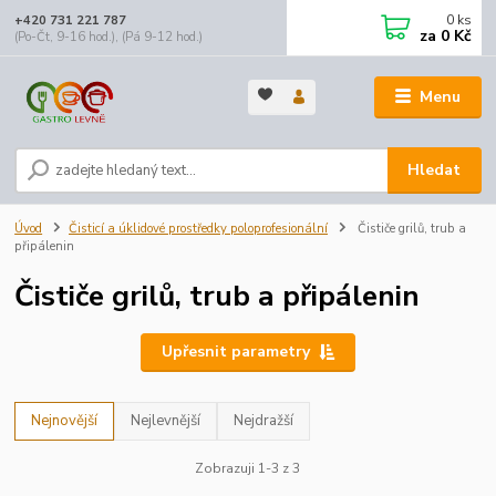
0
ks
+420 731 221 787
za
0 Kč
(Po-Čt, 9-16 hod.), (Pá 9-12 hod.)
Menu
Hledat
Úvod
Čisticí a úklidové prostředky poloprofesionální
Čističe grilů, trub a
připálenin
Čističe grilů, trub a připálenin
Upřesnit parametry
Nejnovější
Nejlevnější
Nejdražší
Zobrazuji 1-3 z 3