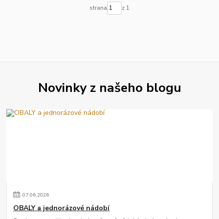
strana
z 1
Novinky z našeho blogu
07
.
06
.
2026
OBALY a jednorázové nádobí