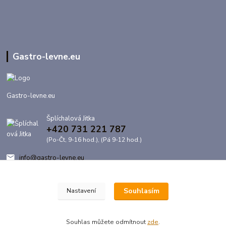
Gastro-levne.eu
Gastro-levne.eu
Šplíchalová Jitka
+420 731 221 787
(Po-Čt, 9-16 hod.), (Pá 9-12 hod.)
info@gastro-levne.eu
Souhlasím
Nastavení
Souhlas můžete odmítnout
zde
.