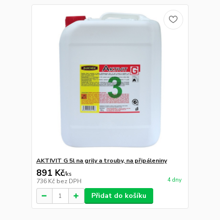
AKTIVIT G 5l na grily a trouby, na připáleniny
891 Kč
/
ks
4 dny
736 Kč
bez DPH
Přidat do košíku