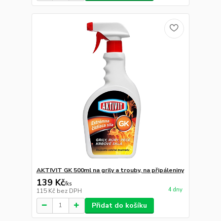
AKTIVIT GK 500ml na grily a trouby, na připáleniny
139 Kč
/
ks
4 dny
115 Kč
bez DPH
Přidat do košíku