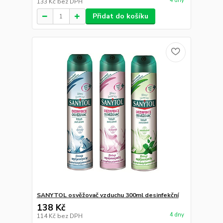
4 dny
133 Kč
bez DPH
Přidat do košíku
SANYTOL osvěžovač vzduchu 300ml desinfekční
138 Kč
4 dny
114 Kč
bez DPH