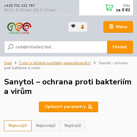
0
ks
+420 731 221 787
za
0 Kč
(Po-Čt, 9-16 hod.), (Pá 9-12 hod.)
Menu
Hledat
Úvod
Čisticí a úklidové prostředky poloprofesionální
Sanytol – ochrana
proti bakteriím a virům
Sanytol – ochrana proti bakteriím
a virům
Upřesnit parametry
Nejnovější
Nejlevnější
Nejdražší