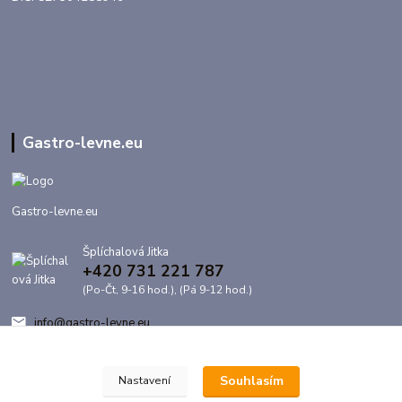
Gastro-levne.eu
Gastro-levne.eu
Šplíchalová Jitka
+420 731 221 787
(Po-Čt, 9-16 hod.), (Pá 9-12 hod.)
info@gastro-levne.eu
Souhlasím
Nastavení