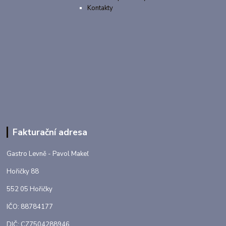
Kontakty
Fakturační adresa
Gastro Levně - Pavol Makeľ
Hořičky 88
552 05 Hořičky
IČO: 88784177
DIČ: CZ7504288946