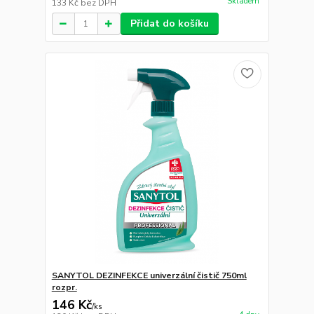
Skladem
133 Kč
bez DPH
Přidat do košíku
SANYTOL DEZINFEKCE univerzální čistič 750ml
rozpr.
146 Kč
/
ks