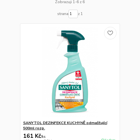
Zobrazuji 1-6 z 6
strana
z 1
SANYTOL DEZINFEKCE KUCHYNĚ odmašťující
500ml rozp.
161 Kč
/
ks