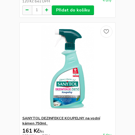
4 dny
120 Kč
bez DPH
Přidat do košíku
SANYTOL DEZINFEKCE KOUPELNY na vodní
kámen 750ml
161 Kč
/
ks