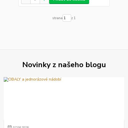
strana
z 1
Novinky z našeho blogu
07
.
06
.
2026