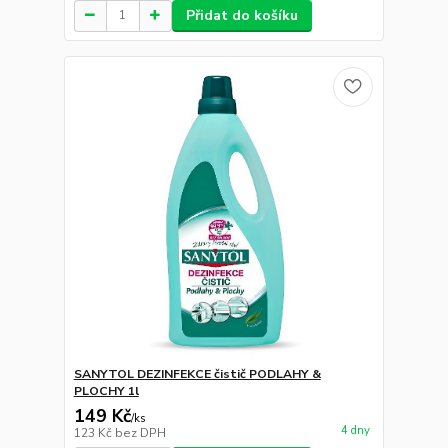
Přidat do košíku
SANYTOL DEZINFEKCE čistič PODLAHY &
PLOCHY 1l
149 Kč
/
ks
4 dny
123 Kč
bez DPH