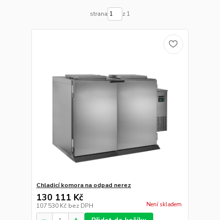
strana
z 1
Chladicí komora na odpad nerez
130 111 Kč
Není skladem
107 530 Kč
bez DPH