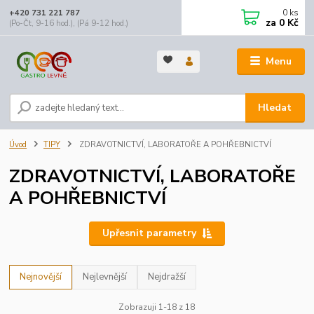
0
ks
+420 731 221 787
za
0 Kč
(Po-Čt, 9-16 hod.), (Pá 9-12 hod.)
Menu
Hledat
Úvod
TIPY
ZDRAVOTNICTVÍ, LABORATOŘE A POHŘEBNICTVÍ
ZDRAVOTNICTVÍ, LABORATOŘE
A POHŘEBNICTVÍ
Upřesnit parametry
Nejnovější
Nejlevnější
Nejdražší
Zobrazuji 1-18 z 18