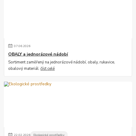
07
.
06
.
2026
OBALY a jednorázové nádobí
Sortiment zaměřený na jednorázové nádobí, obaly, rukavice,
obalový materiál.
číst celé
22
.
02
.
2026
Ekologické prostředky