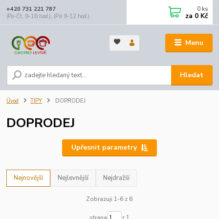
0
ks
+420 731 221 787
za
0 Kč
(Po-Čt, 9-16 hod.), (Pá 9-12 hod.)
Menu
Hledat
Úvod
TIPY
DOPRODEJ
DOPRODEJ
Upřesnit parametry
Nejnovější
Nejlevnější
Nejdražší
Zobrazuji 1-6 z 6
strana
z 1