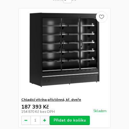
Chladicí vitrína přístěnná, kř. dveře
187 393 Kč
Skladem
154 870 Kč
bez DPH
Přidat do košíku