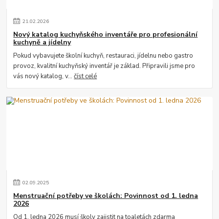
21
.
02
.
2026
Nový katalog kuchyňského inventáře pro profesionální
kuchyně a jídelny
Pokud vybavujete školní kuchyň, restauraci, jídelnu nebo gastro
provoz, kvalitní kuchyňský inventář je základ. Připravili jsme pro
vás nový katalog, v...
číst celé
02
.
09
.
2025
Menstruační potřeby ve školách: Povinnost od 1. ledna
2026
Od 1. ledna 2026 musí školy zajistit na toaletách zdarma