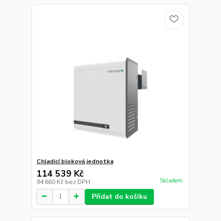
77 283 Kč
Skladem
63 870 Kč
bez DPH
Přidat do košíku
Souhlasím
Nastavení
Souhlas můžete odmítnout
zde
.
Stolní chladicí nástavba
15 706 Kč