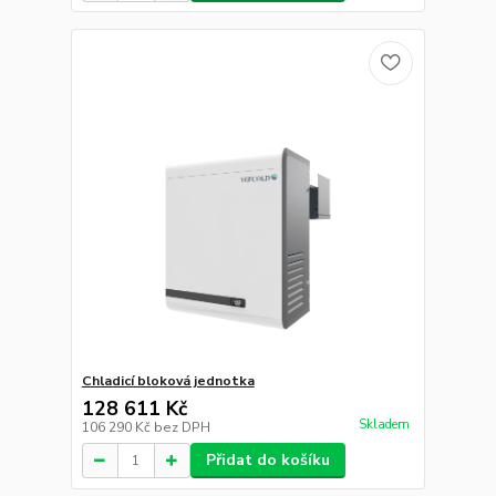
50 844 Kč
Skladem
42 020 Kč
bez DPH
Přidat do košíku
Chladicí podestavba se zásuvkami