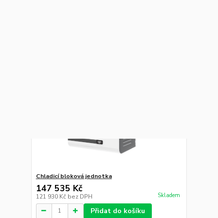
Chladicí stůl GN1/1
68 317 Kč
Skladem
56 460 Kč
bez DPH
Přidat do košíku
Chladicí podestavba se zásuvkami