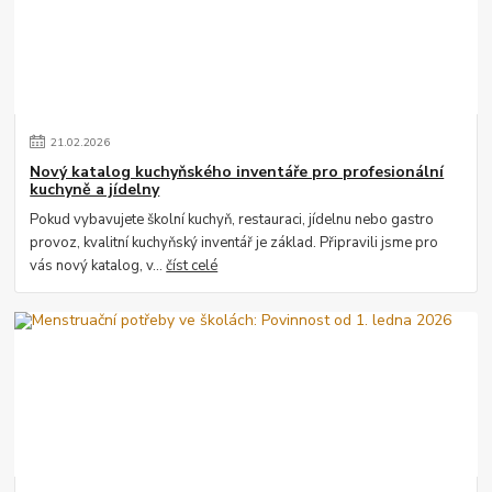
21
.
02
.
2026
Nový katalog kuchyňského inventáře pro profesionální
kuchyně a jídelny
Pokud vybavujete školní kuchyň, restauraci, jídelnu nebo gastro
provoz, kvalitní kuchyňský inventář je základ. Připravili jsme pro
vás nový katalog, v...
číst celé