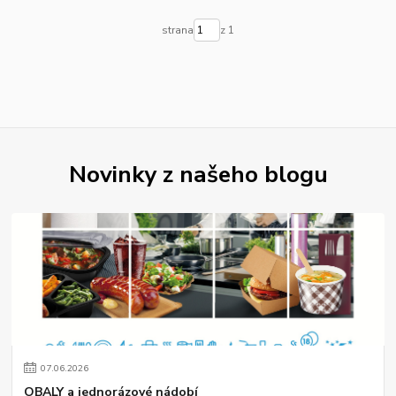
strana
z 1
Novinky z našeho blogu
07
.
06
.
2026
OBALY a jednorázové nádobí