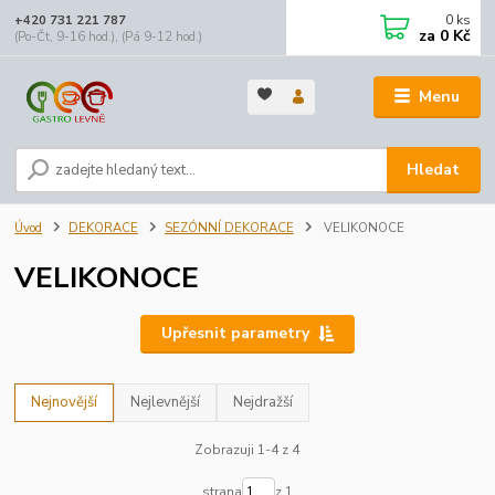
0
ks
+420 731 221 787
za
0 Kč
(Po-Čt, 9-16 hod.), (Pá 9-12 hod.)
Menu
Hledat
Úvod
DEKORACE
SEZÓNNÍ DEKORACE
VELIKONOCE
VELIKONOCE
Upřesnit parametry
Nejnovější
Nejlevnější
Nejdražší
Zobrazuji 1-4 z 4
strana
z 1