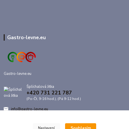
Gastro-levne.eu
Gastro-levne.eu
Šplíchalová Jitka
+420 731 221 787
(Po-Čt, 9-16 hod.), (Pá 9-12 hod.)
info@gastro-levne.eu
Souhlasím
Nastavení