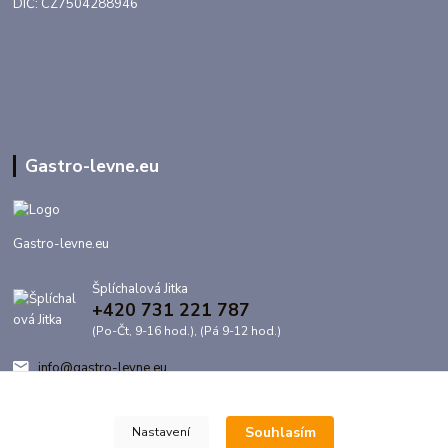
DIČ: CZ7504288946
Gastro-levne.eu
Gastro-levne.eu
Šplíchalová Jitka
+420 731 221 787
(Po-Čt, 9-16 hod.), (Pá 9-12 hod.)
info@gastro-levne.eu
Souhlasím
Nastavení