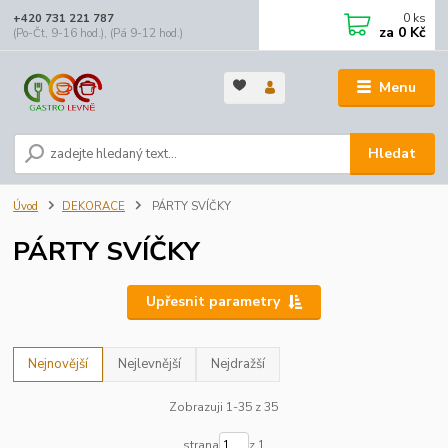
0
ks
+420 731 221 787
za
0 Kč
(Po-Čt, 9-16 hod.), (Pá 9-12 hod.)
Menu
Hledat
Úvod
DEKORACE
PÁRTY SVÍČKY
PÁRTY SVÍČKY
Upřesnit parametry
Nejnovější
Nejlevnější
Nejdražší
Zobrazuji 1-35 z 35
strana
z 1