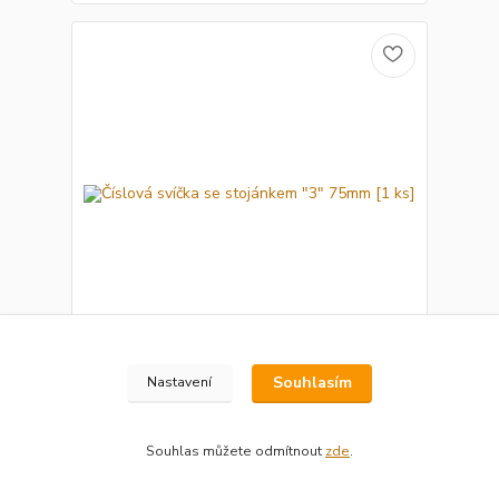
Číslová svíčka se stojánkem "3" 75mm [1 ks]
Souhlasím
Nastavení
13 Kč
Skladem
11 Kč
bez DPH
Souhlas můžete odmítnout
zde
.
Přidat do košíku