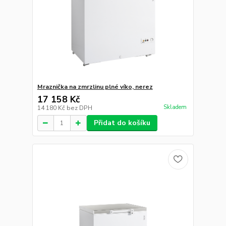
Pultová mraznička prosklené oblé víko
28 883 Kč
Skladem
23 870 Kč
bez DPH
Přidat do košíku