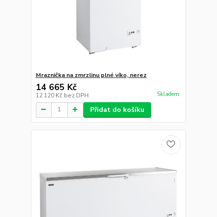
Pultová mraznička prosklené oblé víko
26 789 Kč
Skladem
22 140 Kč
bez DPH
Přidat do košíku
Pultová mraznička prosklené oblé víko