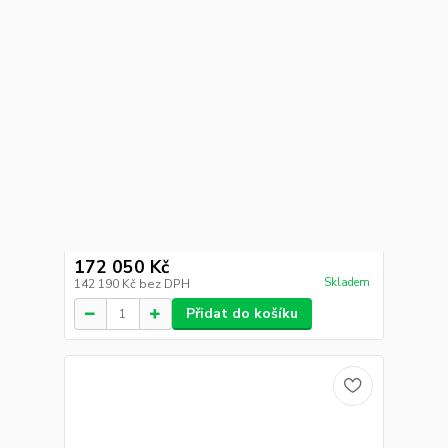
Šokový zchlazovač / zmrazovač
79 424 Kč
Skladem
65 640 Kč
bez DPH
Přidat do košíku