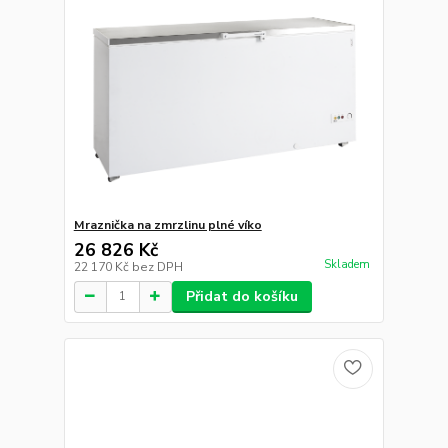
Mrazicí skříň s plnými dveřmi, nerez
42 532 Kč
Není skladem
35 150 Kč
bez DPH
Přidat do košíku