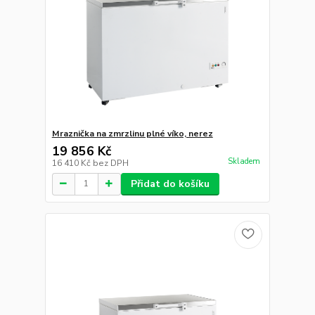
Pultová mraznička prosklené oblé víko
30 855 Kč
Není skladem
25 500 Kč
bez DPH
Přidat do košíku