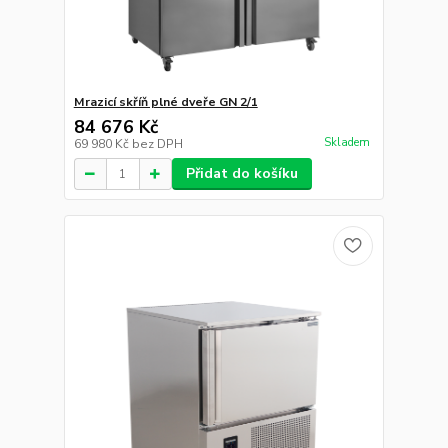
Přidat do košíku
Souhlasím
Nastavení
Výrobník kloboučkového ledu
56 846 Kč
Souhlas můžete odmítnout
zde
.
Skladem
46 980 Kč
bez DPH