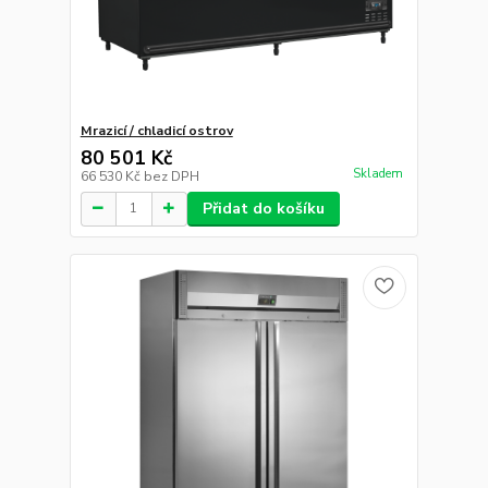
Skladem
28 310 Kč
bez DPH
Přidat do košíku
Výrobník kloboučkového ledu
75 359 Kč
Skladem
62 280 Kč
bez DPH