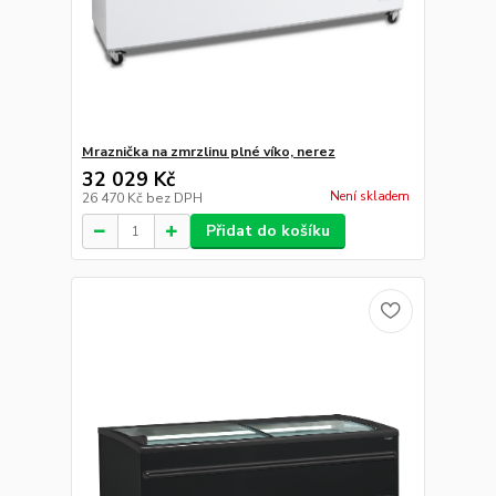
24 926 Kč
Skladem
20 600 Kč
bez DPH
Přidat do košíku
Pultová mraznička prosklené rovné víko
34 255 Kč