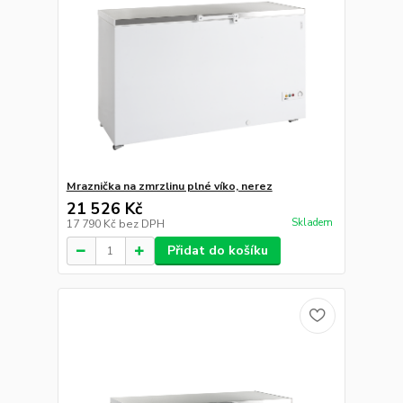
Mrazicí skříň plné dveře GN 2/1
52 841 Kč
Skladem
43 670 Kč
bez DPH
Přidat do košíku