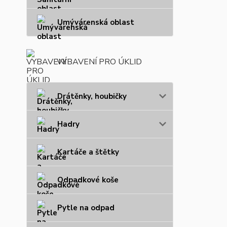
Umývárenská oblast
VYBAVENÍ PRO ÚKLID
Drátěnky, houbičky
Hadry
Kartáče a štětky
Odpadkové koše
Pytle na odpad