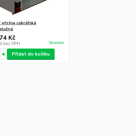
 vitrína cukrářská
služná
74 Kč
Skladem
Kč
bez DPH
Přidat do košíku