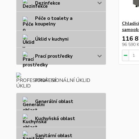
Dezinfekce
Péče o toalety a
Chladicí
koupelny
samoob
116 8
Úklid v kuchyni
96 590 
Prací prostředky
PROFESIONÁLNÍ ÚKLID
Generální oblast
Kuchyňská oblast
Sanitární oblast