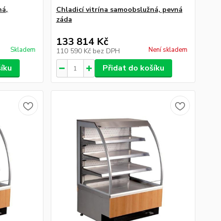
ná,
Chladicí vitrína samoobslužná, pevná
záda
133 814 Kč
Skladem
Není skladem
110 590 Kč
bez DPH
šíku
Přidat do košíku