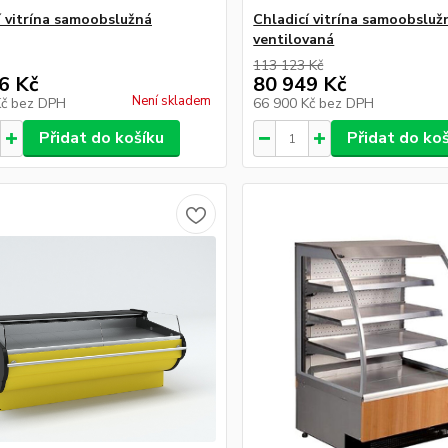
í vitrína samoobslužná
Chladicí vitrína samoobsluž
ventilovaná
113 123 Kč
6 Kč
80 949 Kč
Není skladem
Kč
bez DPH
66 900 Kč
bez DPH
Přidat do košíku
Přidat do ko