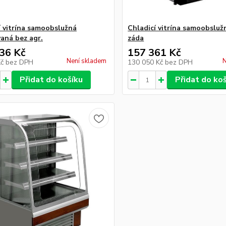
í vitrína samoobslužná
Chladicí vitrína samoobsluž
vaná bez agr.
záda
36 Kč
157 361 Kč
Není skladem
N
Kč
bez DPH
130 050 Kč
bez DPH
Přidat do košíku
Přidat do ko