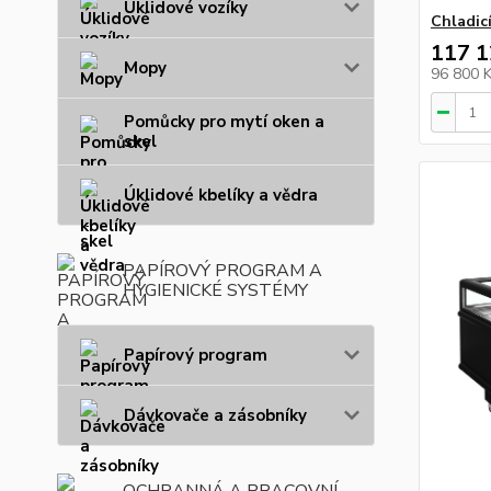
Úklidové vozíky
Chladic
117 1
Mopy
96 800 
Pomůcky pro mytí oken a
skel
Úklidové kbelíky a vědra
PAPÍROVÝ PROGRAM A
HYGIENICKÉ SYSTÉMY
Papírový program
Dávkovače a zásobníky
OCHRANNÁ A PRACOVNÍ