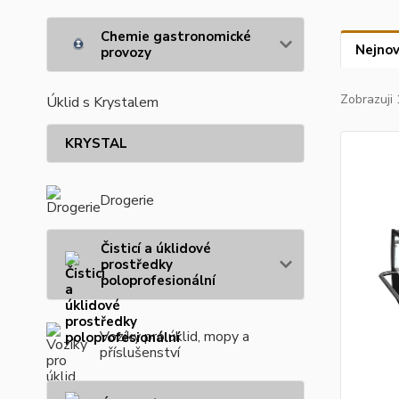
Chemie gastronomické
Nejnov
provozy
Zobrazuji 
Úklid s Krystalem
KRYSTAL
Drogerie
Čisticí a úklidové
prostředky
poloprofesionální
Vozíky pro úklid, mopy a
příslušenství