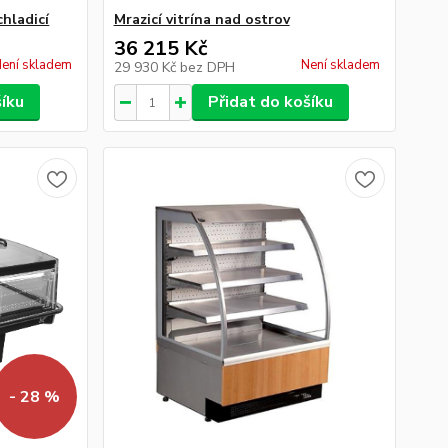
chladicí
Mrazicí vitrína nad ostrov
36 215 Kč
ení skladem
Není skladem
29 930 Kč
bez DPH
šíku
Přidat do košíku
- 28 %