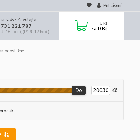
Přihlášení
 si rady? Zavolejte.
0
ks
 731 221 787
za
0 Kč
 9-16 hod.), (Pá 9-12 hod.)
 samoobslužné
Do
Kč
produkt
y