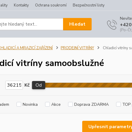
ality
Kontakty
Ochrana soukromí
Bezpečnostní listy
Nevíte
Hledat
+420
(Po-Čt,
HLADICÍ A MRAZICÍ ZAŘÍZENÍ
PRODEJNÍ VITRÍNY
Chladicí vitríny
dicí vitríny samoobslužné
Kč
Od
adem
Novinka
Akce
Doprava ZDARMA
TOP 
Upřesnit parametr