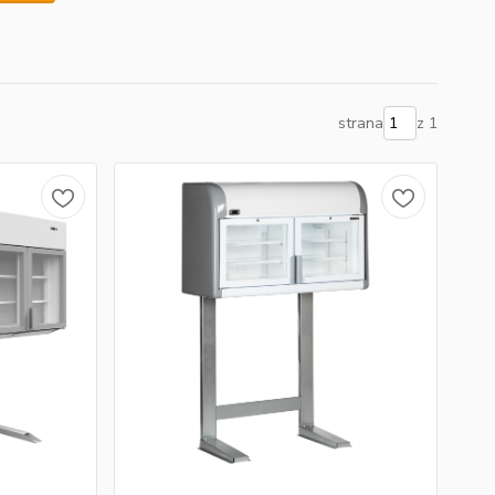
strana
z 1