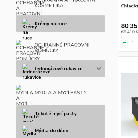
KOSMETIKA
Chladic
Krémy na ruce
80 35
66 410 
OCHRANNÉ PRACOVNÍ
POMŮCKY
Jednorázové rukavice
MÝDLA A MYCÍ PASTY
Tekuté mycí pasty
Mýdla do dílen