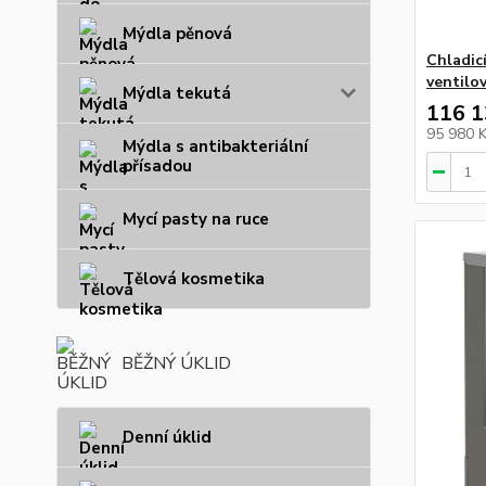
Mýdla pěnová
Chladic
ventilo
Mýdla tekutá
116 1
95 980 
Mýdla s antibakteriální
přísadou
Mycí pasty na ruce
Tělová kosmetika
BĚŽNÝ ÚKLID
Denní úklid