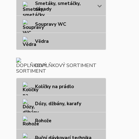
Smetáky, smetáčky,
násady
Soupravy WC
Vědra
DOPLŇKOVÝ SORTIMENT
Kolíčky na prádlo
Dózy, džbány, karafy
Rohože
Ruční dávkovací technika