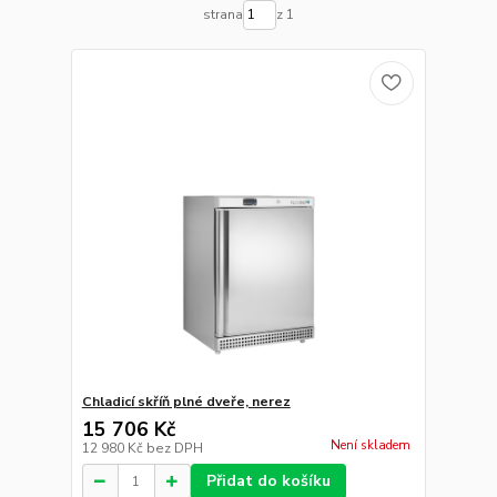
strana
z 1
Chladicí skříň plné dveře, nerez
15 706 Kč
Není skladem
12 980 Kč
bez DPH
Přidat do košíku