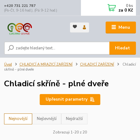
0
ks
+420 731 221 787
za
0 Kč
(Po-Čt, 9-16 hod.), (Pá 9-12 hod.)
Menu
Hledat
Úvod
CHLADICÍ A MRAZICÍ ZAŘÍZENÍ
CHLADICÍ ZAŘÍZENÍ
Chladicí
skříně - plné dveře
Chladicí skříně - plné dveře
Upřesnit parametry
Nejnovější
Nejlevnější
Nejdražší
Zobrazuji 1-20 z 20