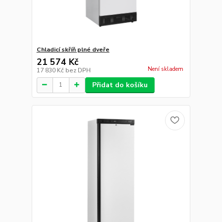
Chladicí skříň plné dveře
21 574 Kč
Není skladem
17 830 Kč
bez DPH
Přidat do košíku