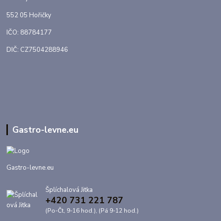
552 05 Hořičky
IČO: 88784177
DIČ: CZ7504288946
Gastro-levne.eu
Gastro-levne.eu
Šplíchalová Jitka
+420 731 221 787
(Po-Čt, 9-16 hod.), (Pá 9-12 hod.)