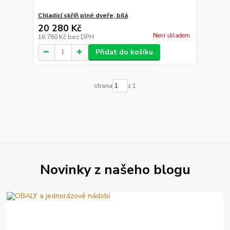
Chladicí skříň plné dveře, bílá
20 280 Kč
Není skladem
16 760 Kč
bez DPH
Přidat do košíku
strana
z 1
Novinky z našeho blogu