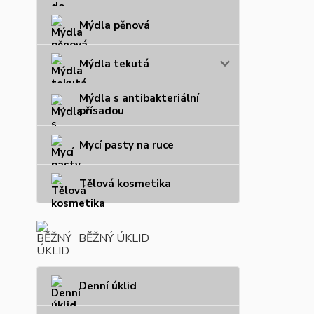
Mýdla pěnová
Mýdla tekutá
Mýdla s antibakteriální
přísadou
Mycí pasty na ruce
Tělová kosmetika
BĚŽNÝ ÚKLID
Denní úklid