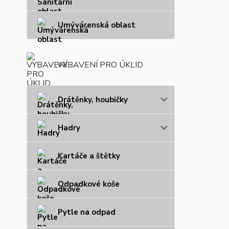
Umývárenská oblast
VYBAVENÍ PRO ÚKLID
Drátěnky, houbičky
Hadry
Kartáče a štětky
Odpadkové koše
Pytle na odpad