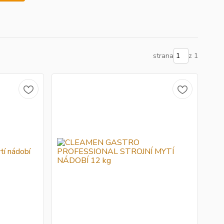
strana
z 1