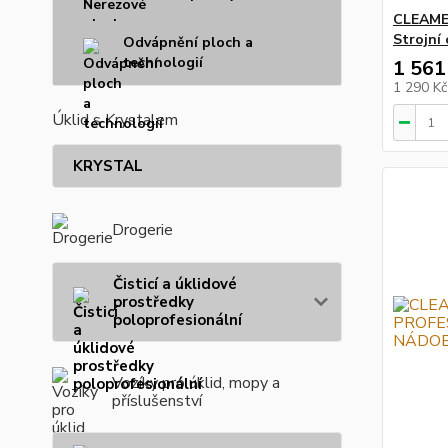
CLEAME
Strojní
Odvápnění ploch a
technologií
1 561
1 290 K
Úklid s Krystalem
KRYSTAL
Drogerie
Čisticí a úklidové
prostředky
poloprofesionální
Vozíky pro úklid, mopy a
příslušenství