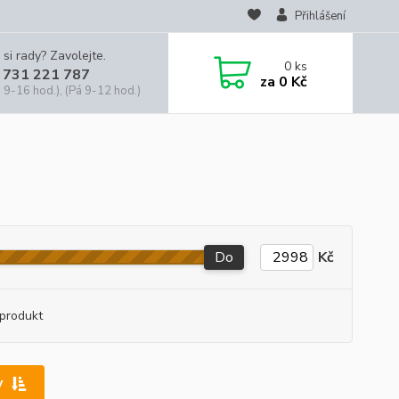
Přihlášení
 si rady? Zavolejte.
0
ks
 731 221 787
za
0 Kč
 9-16 hod.), (Pá 9-12 hod.)
Do
Kč
produkt
y