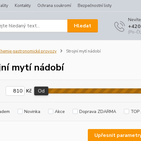
ality
Kontakty
Ochrana soukromí
Bezpečnostní listy
Nevíte
Hledat
+420
(Po-Čt,
hemie gastronomické provozy
Strojní mytí nádobí
jní mytí nádobí
Kč
Od
adem
Novinka
Akce
Doprava ZDARMA
TOP 
Upřesnit parametr