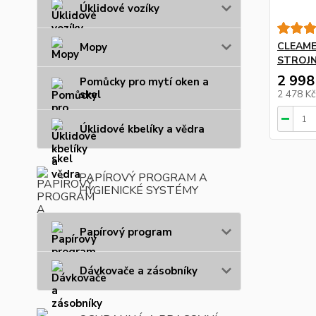
Úklidové vozíky
CLEAME
Mopy
STROJN
2 998
Pomůcky pro mytí oken a
skel
2 478 K
Úklidové kbelíky a vědra
PAPÍROVÝ PROGRAM A
HYGIENICKÉ SYSTÉMY
Papírový program
Dávkovače a zásobníky