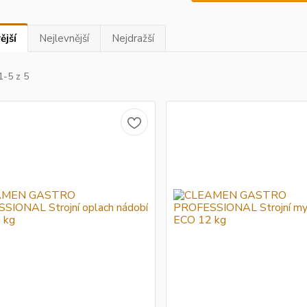
ější
Nejlevnější
Nejdražší
1-5 z 5