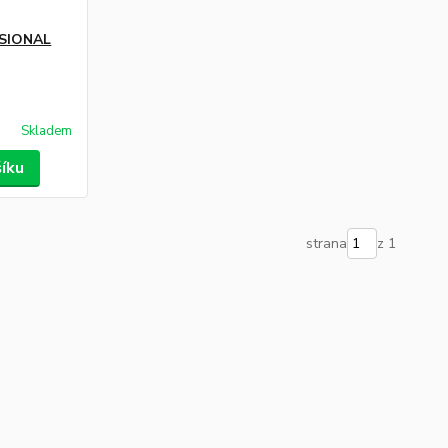
SIONAL
Skladem
šíku
strana
z 1