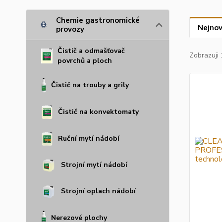
Chemie gastronomické
Nejnov
provozy
Čistič a odmašťovač
Zobrazuji 
povrchů a ploch
Čistič na trouby a grily
Čistič na konvektomaty
Ruční mytí nádobí
Strojní mytí nádobí
Strojní oplach nádobí
Nerezové plochy