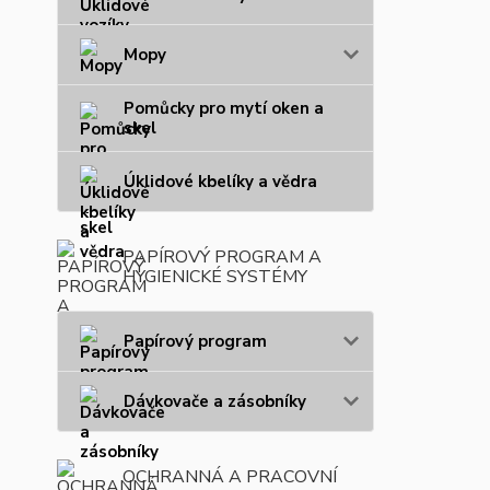
Mopy
Pomůcky pro mytí oken a
skel
Úklidové kbelíky a vědra
PAPÍROVÝ PROGRAM A
HYGIENICKÉ SYSTÉMY
Papírový program
Dávkovače a zásobníky
OCHRANNÁ A PRACOVNÍ