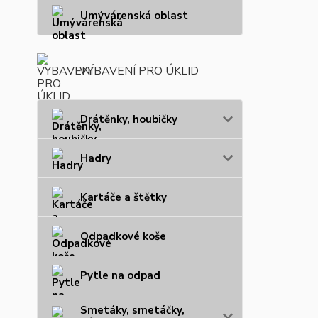
Umývárenská oblast
VYBAVENÍ PRO ÚKLID
Drátěnky, houbičky
Hadry
Kartáče a štětky
Odpadkové koše
Pytle na odpad
Smetáky, smetáčky,