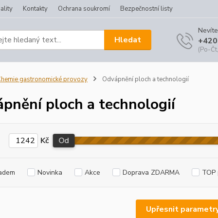
ality
Kontakty
Ochrana soukromí
Bezpečnostní listy
Nevíte
Hledat
+420
(Po-Čt,
hemie gastronomické provozy
Odvápnění ploch a technologií
pnění ploch a technologií
Kč
Od
adem
Novinka
Akce
Doprava ZDARMA
TOP 
Upřesnit parametr