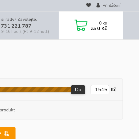
Přihlášení
 si rady? Zavolejte.
0
ks
 731 221 787
za
0 Kč
 9-16 hod.), (Pá 9-12 hod.)
Do
Kč
produkt
y