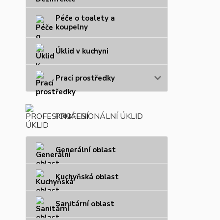
Péče o toalety a
koupelny
Úklid v kuchyni
Prací prostředky
PROFESIONÁLNÍ ÚKLID
Generální oblast
Kuchyňská oblast
Sanitární oblast