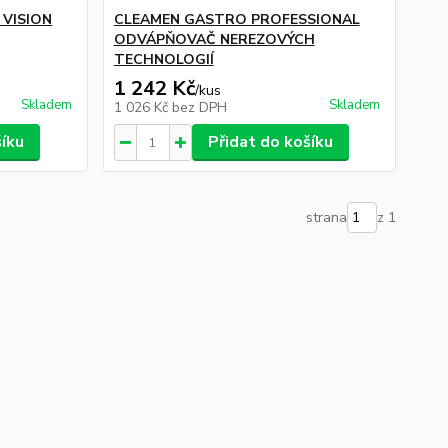
 VISION
CLEAMEN GASTRO PROFESSIONAL
ODVÁPŇOVAČ NEREZOVÝCH
TECHNOLOGIÍ
1 242 Kč
/
kus
Skladem
Skladem
1 026 Kč
bez DPH
šíku
Přidat do košíku
strana
z 1