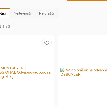
ější
Nejlevnější
Nejdražší
1-3 z 3