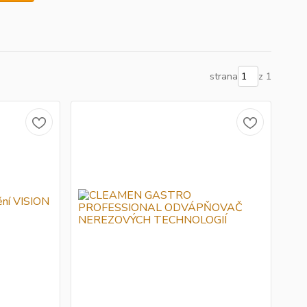
strana
z 1