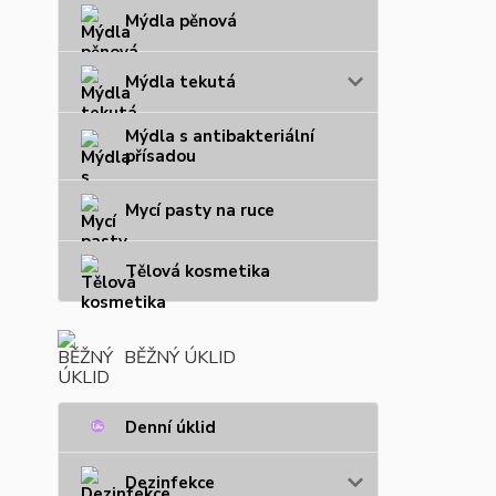
Mýdla pěnová
Mýdla tekutá
Mýdla s antibakteriální
přísadou
Mycí pasty na ruce
Tělová kosmetika
BĚŽNÝ ÚKLID
Denní úklid
Dezinfekce