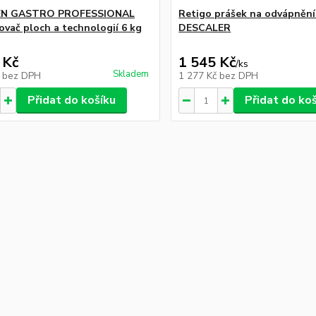
N GASTRO PROFESSIONAL
Retigo prášek na odvápnění
vač ploch a technologií 6 kg
DESCALER
 Kč
1 545 Kč
/
ks
Skladem
č
bez DPH
1 277 Kč
bez DPH
Přidat do košíku
Přidat do ko