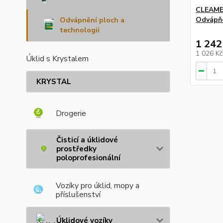
CLEAME
Odvápňo
Odvápnění ploch a
technologií
1 242
1 026 K
Úklid s Krystalem
KRYSTAL
Drogerie
Čisticí a úklidové
prostředky
poloprofesionální
Vozíky pro úklid, mopy a
příslušenství
Úklidové vozíky