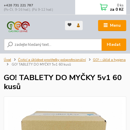
0
ks
+420 731 221 787
za
0 Kč
(Po-Čt, 9-16 hod.), (Pá 9-12 hod.)
Menu
Hledat
Úvod
Čisticí a úklidové prostředky poloprofesionální
GO! – úklid a hygiena
GO! TABLETY DO MYČKY 5v1 60 kusů
GO! TABLETY DO MYČKY 5v1 60
kusů