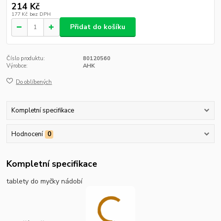
214 Kč
177 Kč
bez DPH
Přidat do košíku
Číslo produktu:
80120560
Výrobce:
AHK
Do oblíbených
Kompletní specifikace
Hodnocení
0
Kompletní specifikace
tablety do myčky nádobí