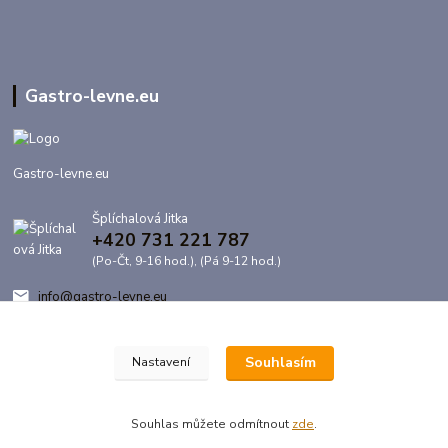
Gastro-levne.eu
Gastro-levne.eu
Šplíchalová Jitka
+420 731 221 787
(Po-Čt, 9-16 hod.), (Pá 9-12 hod.)
info@gastro-levne.eu
Souhlasím
Nastavení
Souhlas můžete odmítnout
zde
.
Vytvořeno na
Eshop-rychle.cz