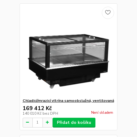
Chladicí/mrazicí vitrína samoobslužná, ventilovaná
169 412 Kč
Není skladem
140 010 Kč
bez DPH
Přidat do košíku