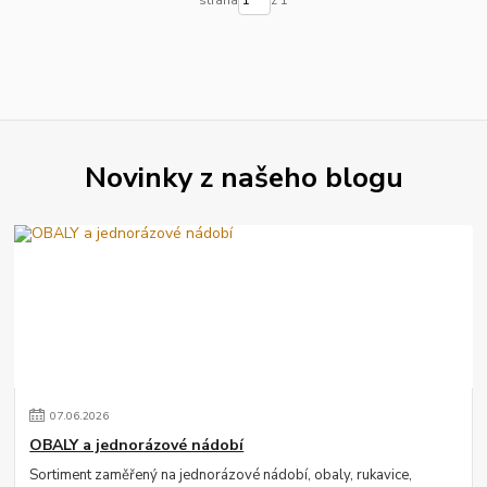
strana
z 1
Novinky z našeho blogu
07
.
06
.
2026
OBALY a jednorázové nádobí
Sortiment zaměřený na jednorázové nádobí, obaly, rukavice,