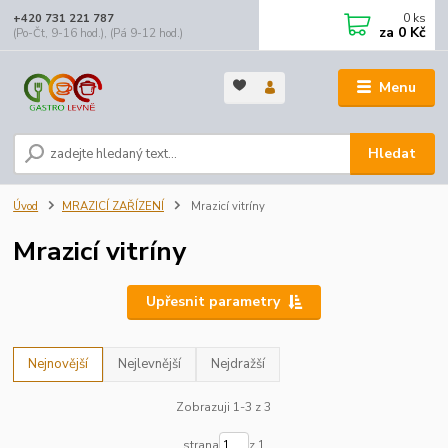
0
ks
+420 731 221 787
za
0 Kč
(Po-Čt, 9-16 hod.), (Pá 9-12 hod.)
Menu
Hledat
Úvod
MRAZICÍ ZAŘÍZENÍ
Mrazicí vitríny
Mrazicí vitríny
Upřesnit parametry
Nejnovější
Nejlevnější
Nejdražší
Zobrazuji 1-3 z 3
strana
z 1