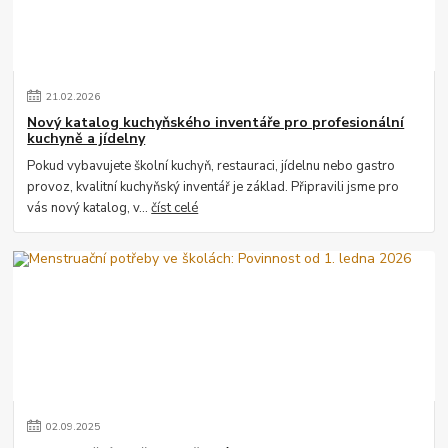
21
.
02
.
2026
Nový katalog kuchyňského inventáře pro profesionální
kuchyně a jídelny
Pokud vybavujete školní kuchyň, restauraci, jídelnu nebo gastro
provoz, kvalitní kuchyňský inventář je základ. Připravili jsme pro
vás nový katalog, v...
číst celé
02
.
09
.
2025