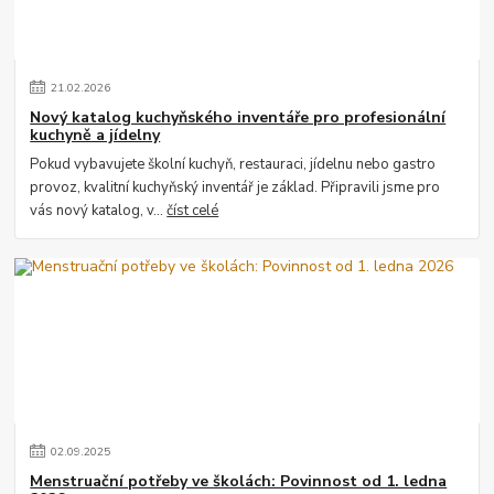
21
.
02
.
2026
Nový katalog kuchyňského inventáře pro profesionální
kuchyně a jídelny
Pokud vybavujete školní kuchyň, restauraci, jídelnu nebo gastro
provoz, kvalitní kuchyňský inventář je základ. Připravili jsme pro
vás nový katalog, v...
číst celé
02
.
09
.
2025
Menstruační potřeby ve školách: Povinnost od 1. ledna