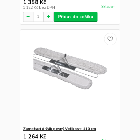
1 358 Kč
Skladem
1 122 Kč
bez DPH
Přidat do košíku
Zametací držák pevný Velikost: 110 cm
1 264 Kč