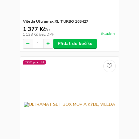
Vileda Ultramax XL TURBO 163427
1 377 Kč
/
ks
Skladem
1 138 Kč
bez DPH
Přidat do košíku
TOP produkt