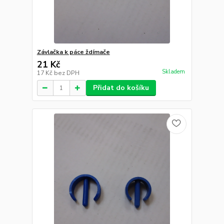
Závlačka k páce ždímače
21 Kč
Skladem
17 Kč
bez DPH
Přidat do košíku