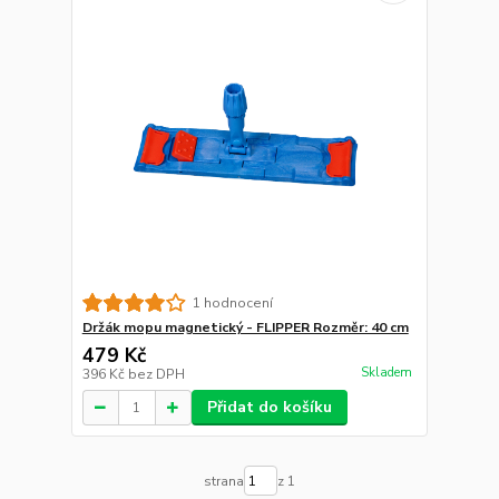
1 hodnocení
Držák mopu magnetický - FLIPPER Rozměr: 40 cm
479 Kč
Skladem
396 Kč
bez DPH
Přidat do košíku
strana
z 1