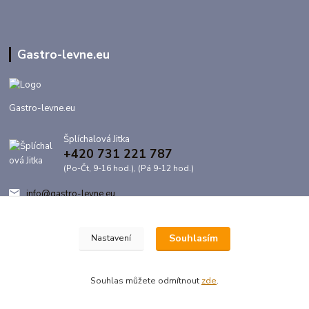
Gastro-levne.eu
Gastro-levne.eu
Šplíchalová Jitka
+420 731 221 787
(Po-Čt, 9-16 hod.), (Pá 9-12 hod.)
info@gastro-levne.eu
Souhlasím
Nastavení
Souhlas můžete odmítnout
zde
.
Vytvořeno na
Eshop-rychle.cz