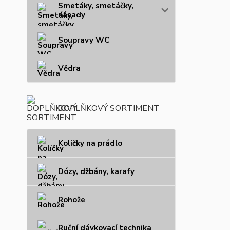
Smetáky, smetáčky,
násady
Soupravy WC
Vědra
DOPLŇKOVÝ SORTIMENT
Kolíčky na prádlo
Dózy, džbány, karafy
Rohože
Ruční dávkovací technika