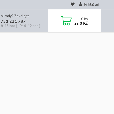
Přihlášení
 si rady? Zavolejte.
0
ks
 731 221 787
za
0 Kč
 9-16 hod.), (Pá 9-12 hod.)