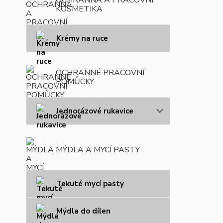
KOSMETIKA
Krémy na ruce
OCHRANNÉ PRACOVNÍ
POMŮCKY
Jednorázové rukavice
MÝDLA A MYCÍ PASTY
Tekuté mycí pasty
Mýdla do dílen