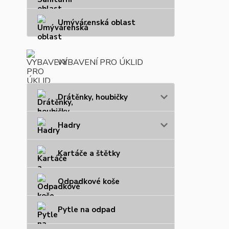
Umývárenská oblast
VYBAVENÍ PRO ÚKLID
Drátěnky, houbičky
Hadry
Kartáče a štětky
Odpadkové koše
Pytle na odpad