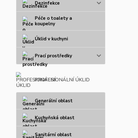
Dezinfekce
Péče o toalety a
koupelny
Úklid v kuchyni
Prací prostředky
PROFESIONÁLNÍ ÚKLID
Generální oblast
Kuchyňská oblast
Sanitární oblast