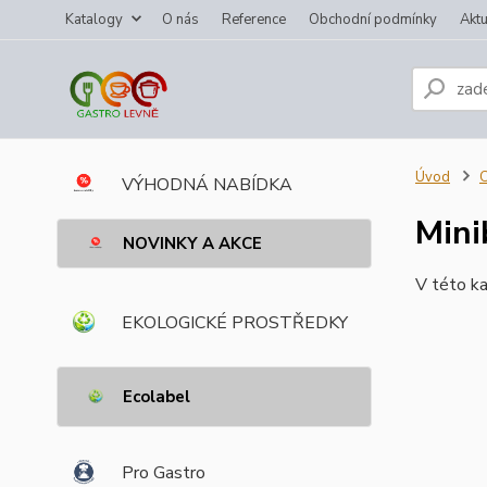
Katalogy
O nás
Reference
Obchodní podmínky
Aktu
Úvod
VÝHODNÁ NABÍDKA
Mini
NOVINKY A AKCE
V této ka
EKOLOGICKÉ PROSTŘEDKY
Ecolabel
Pro Gastro