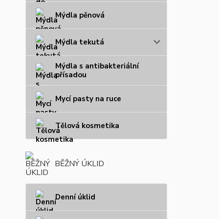
Mýdla pěnová
Mýdla tekutá
Mýdla s antibakteriální
přísadou
Mycí pasty na ruce
Tělová kosmetika
BĚŽNÝ ÚKLID
Denní úklid