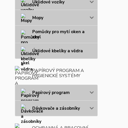
Úklidové vozíky
Mopy
Pomůcky pro mytí oken a
skel
Úklidové kbelíky a vědra
PAPÍROVÝ PROGRAM A
HYGIENICKÉ SYSTÉMY
Papírový program
Dávkovače a zásobníky
OCHRANNÁ A PRACOVNÍ