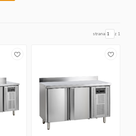
strana
z 1