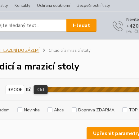
ality
Kontakty
Ochrana soukromí
Bezpečnostní listy
Nevíte
Hledat
+420
(Po-Čt,
CHLAZENÍ DO ZÁZEMÍ
Chladicí a mrazicí stoly
dicí a mrazicí stoly
Kč
Od
adem
Novinka
Akce
Doprava ZDARMA
TOP 
Upřesnit parametr