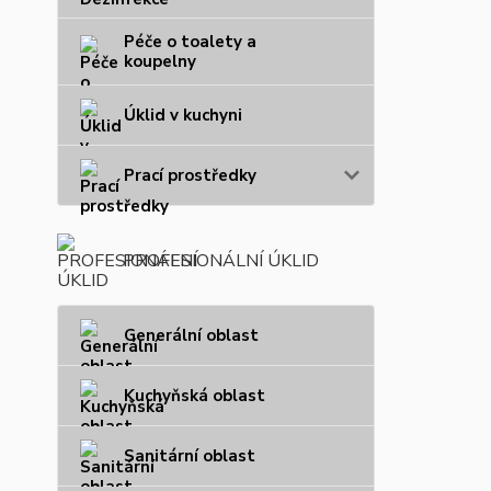
Péče o toalety a
koupelny
Úklid v kuchyni
Prací prostředky
PROFESIONÁLNÍ ÚKLID
Generální oblast
Kuchyňská oblast
Sanitární oblast