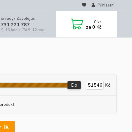
Přihlášení
 si rady? Zavolejte.
0
ks
 731 221 787
za
0 Kč
 9-16 hod.), (Pá 9-12 hod.)
Do
Kč
produkt
y