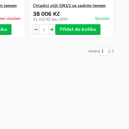
ním lemem
Chladicí stůl GN1/1 se zadním lemem
38 006 Kč
ení skladem
Skladem
31 410 Kč
bez DPH
šíku
Přidat do košíku
strana
z 1