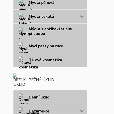
Mýdla pěnová
Mýdla tekutá
Mýdla s antibakteriální
přísadou
Mycí pasty na ruce
Tělová kosmetika
BĚŽNÝ ÚKLID
Denní úklid
Dezinfekce