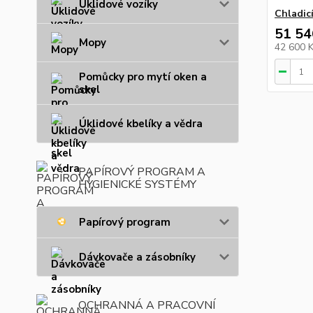
Úklidové vozíky
Chladic
51 54
Mopy
42 600 
Pomůcky pro mytí oken a
skel
Úklidové kbelíky a vědra
PAPÍROVÝ PROGRAM A
HYGIENICKÉ SYSTÉMY
Papírový program
Dávkovače a zásobníky
OCHRANNÁ A PRACOVNÍ