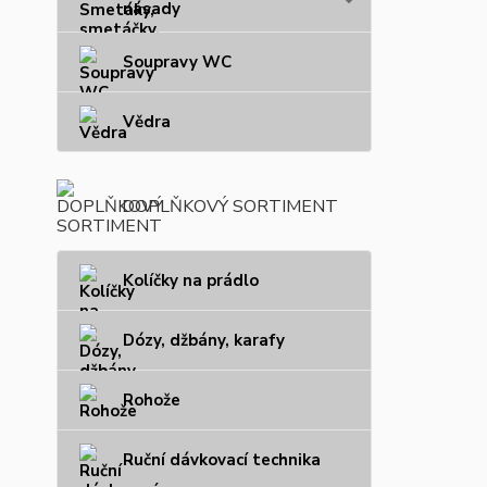
násady
Soupravy WC
Vědra
DOPLŇKOVÝ SORTIMENT
Kolíčky na prádlo
Dózy, džbány, karafy
Rohože
Ruční dávkovací technika