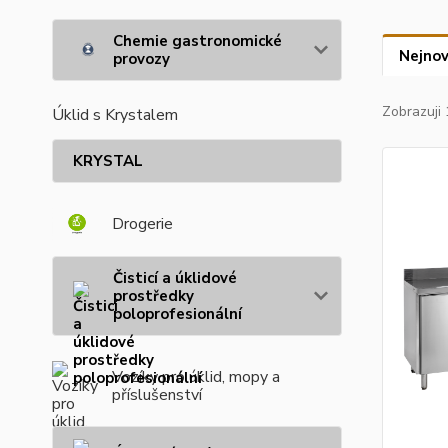
Chemie gastronomické
Nejnov
provozy
Zobrazuji 
Úklid s Krystalem
KRYSTAL
Drogerie
Čisticí a úklidové
prostředky
poloprofesionální
Vozíky pro úklid, mopy a
příslušenství