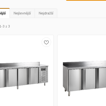
ější
Nejlevnější
Nejdražší
1-3 z 3