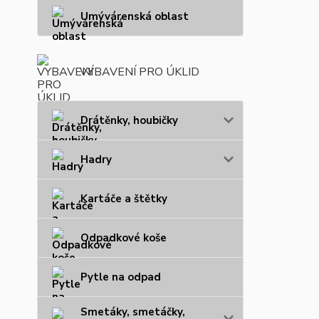
Umývárenská oblast
VYBAVENÍ PRO ÚKLID
Drátěnky, houbičky
Hadry
Kartáče a štětky
Odpadkové koše
Pytle na odpad
Smetáky, smetáčky,