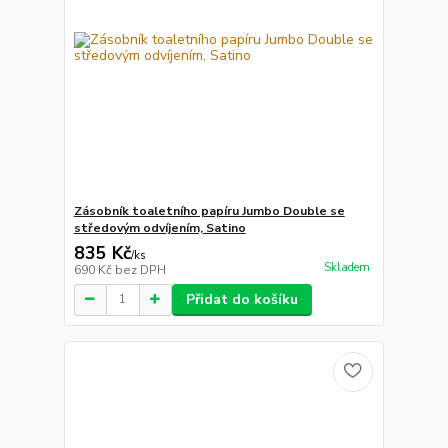
Zásobník toaletního papíru Jumbo Double se
středovým odvíjením, Satino
835 Kč
/
ks
Skladem
690 Kč
bez DPH
Přidat do košíku