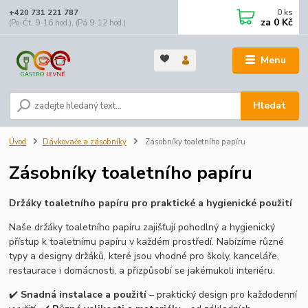
0
ks
+420 731 221 787
za
0 Kč
(Po-Čt, 9-16 hod.), (Pá 9-12 hod.)
Menu
Hledat
Úvod
Dávkovače a zásobníky
Zásobníky toaletního papíru
Zásobníky toaletního papíru
Držáky toaletního papíru pro praktické a hygienické použití
Naše držáky toaletního papíru zajišťují pohodlný a hygienický
přístup k toaletnímu papíru v každém prostředí. Nabízíme různé
typy a designy držáků, které jsou vhodné pro školy, kanceláře,
restaurace i domácnosti, a přizpůsobí se jakémukoli interiéru.
✔️
Snadná instalace a použití
– praktický design pro každodenní