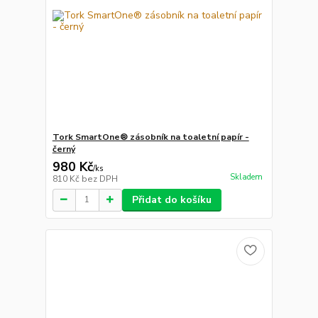
Tork SmartOne® zásobník na toaletní papír -
černý
980 Kč
/
ks
Skladem
810 Kč
bez DPH
Přidat do košíku