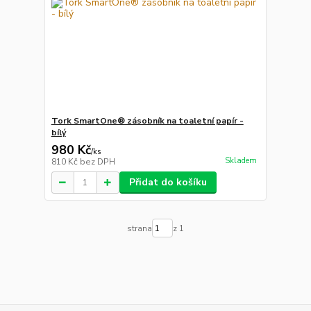
Tork SmartOne® zásobník na toaletní papír -
bílý
980 Kč
/
ks
Skladem
810 Kč
bez DPH
Přidat do košíku
strana
z 1