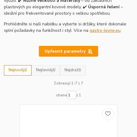
využití. ✔️
Různé velikosti a materiály
– od základních
plastových po elegantní kovové modely. ✔️
Úsporná řešení
–
ideální pro frekventované prostory s velkou spotřebou.
Prohlédněte si naši nabídku a vyberte si držáky, které dokonale
splní požadavky na funkčnost i styl. Více na
gastro-levne.eu
.
Upřesnit parametry
Nejnovější
Nejlevnější
Nejdražší
Zobrazuji 1-7 z 7
strana
z 1