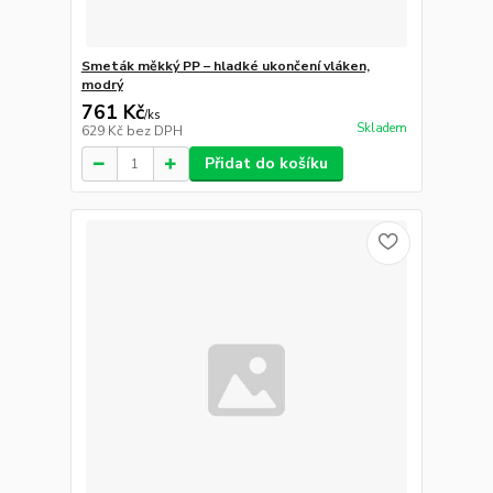
Smeták měkký PP – hladké ukončení vláken,
modrý
761 Kč
/
ks
Skladem
629 Kč
bez DPH
Přidat do košíku