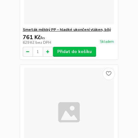
Smeták měkký PP – hladké ukončení vláken, bílý
761 Kč
/
ks
Skladem
629 Kč
bez DPH
Přidat do košíku