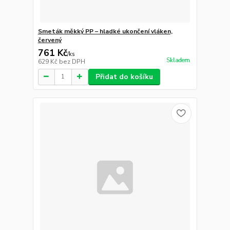
Smeták měkký PP – hladké ukončení vláken,
červený
761 Kč
/
ks
Skladem
629 Kč
bez DPH
Přidat do košíku