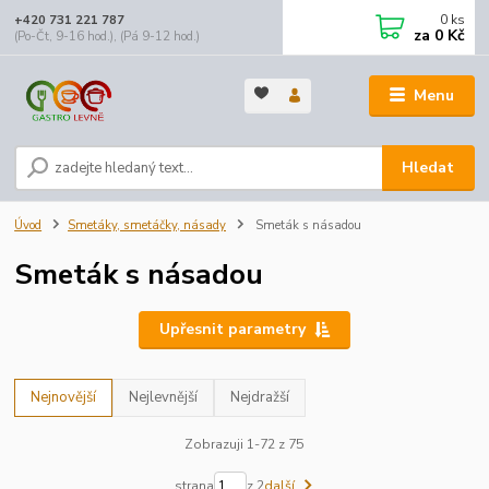
0
ks
+420 731 221 787
za
0 Kč
(Po-Čt, 9-16 hod.), (Pá 9-12 hod.)
Menu
Hledat
Úvod
Smetáky, smetáčky, násady
Smeták s násadou
Smeták s násadou
Upřesnit parametry
Nejnovější
Nejlevnější
Nejdražší
Zobrazuji 1-72 z 75
strana
z 2
další