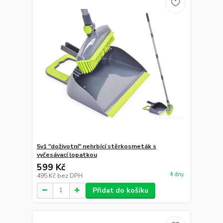
5v1 "doživotní" nehrbící stěrkosmeták s
vyčesávací lopatkou
599 Kč
4 dny
495 Kč
bez DPH
Přidat do košíku