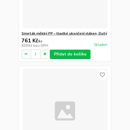
Smeták měkký PP – hladké ukončení vláken, žlutý
761 Kč
/
ks
Skladem
629 Kč
bez DPH
Přidat do košíku