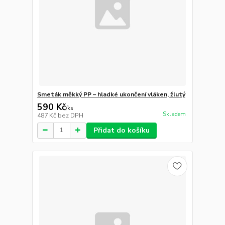
Smeták měkký PP – hladké ukončení vláken, žlutý
590 Kč
/
ks
Skladem
487 Kč
bez DPH
Přidat do košíku