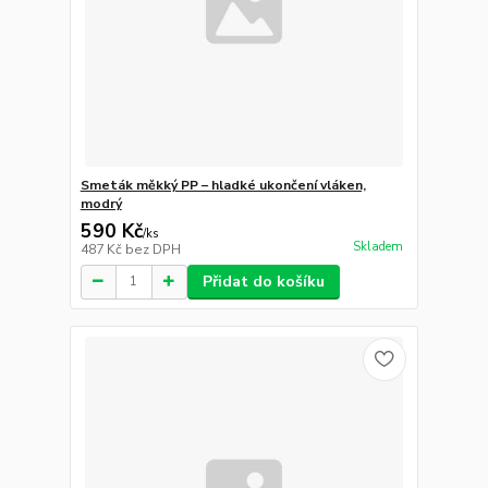
Smeták měkký PP – hladké ukončení vláken,
modrý
590 Kč
/
ks
Skladem
487 Kč
bez DPH
Přidat do košíku