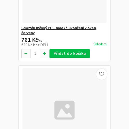
Smeták měkký PP – hladké ukončení vláken,
červený
761 Kč
/
ks
Skladem
629 Kč
bez DPH
Přidat do košíku