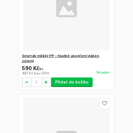
Smeták měkký PP – hladké ukončení vláken,
zelený
590 Kč
/
ks
Skladem
487 Kč
bez DPH
Přidat do košíku