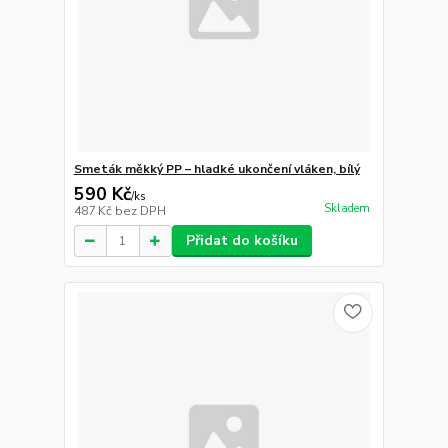
Smeták měkký PP – hladké ukončení vláken, bílý
590 Kč
/
ks
Skladem
487 Kč
bez DPH
Přidat do košíku