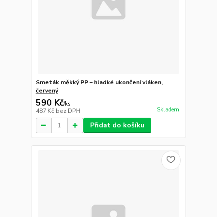
Smeták měkký PP – hladké ukončení vláken,
červený
590 Kč
/
ks
Skladem
487 Kč
bez DPH
Přidat do košíku