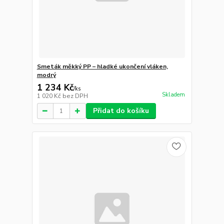
Smeták měkký PP – hladké ukončení vláken,
modrý
1 234 Kč
/
ks
Skladem
1 020 Kč
bez DPH
Přidat do košíku