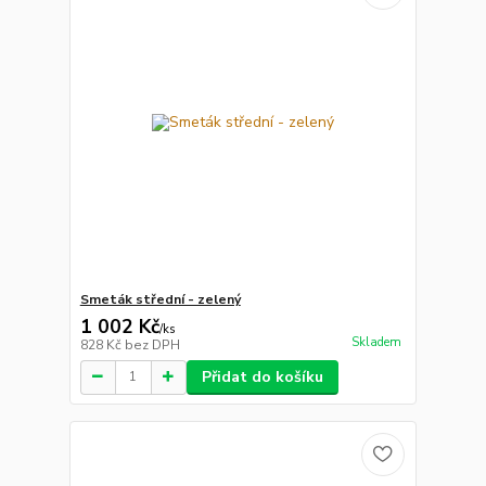
Smeták střední - zelený
1 002 Kč
/
ks
Skladem
828 Kč
bez DPH
Přidat do košíku