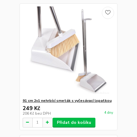
91 cm 2v1 nehrbící smeták s vyčesávací lopatkou
249 Kč
4 dny
206 Kč
bez DPH
Přidat do košíku