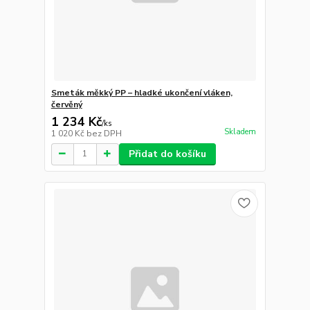
Smeták měkký PP – hladké ukončení vláken,
červěný
1 234 Kč
/
ks
Skladem
1 020 Kč
bez DPH
Přidat do košíku