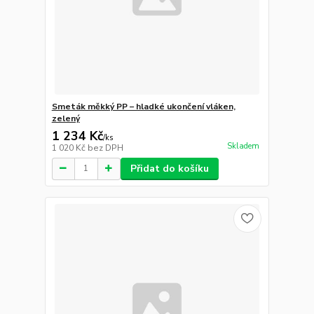
Smeták měkký PP – hladké ukončení vláken,
zelený
1 234 Kč
/
ks
Skladem
1 020 Kč
bez DPH
Přidat do košíku