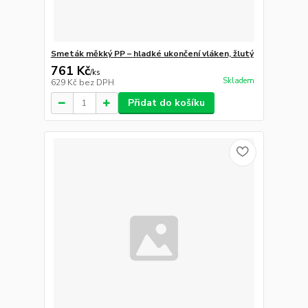
Smeták měkký PP – hladké ukončení vláken, žlutý
761 Kč
/
ks
Skladem
629 Kč
bez DPH
Přidat do košíku