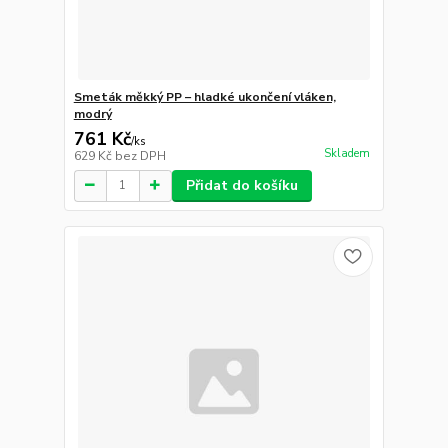
Smeták měkký PP – hladké ukončení vláken,
modrý
761 Kč
/
ks
Skladem
629 Kč
bez DPH
Přidat do košíku