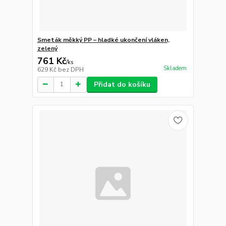
Smeták měkký PP – hladké ukončení vláken,
zelený
761 Kč
/
ks
Skladem
629 Kč
bez DPH
Přidat do košíku