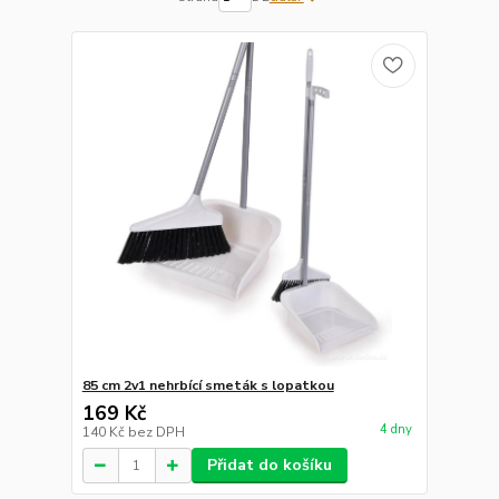
85 cm 2v1 nehrbící smeták s lopatkou
169 Kč
4 dny
140 Kč
bez DPH
Přidat do košíku