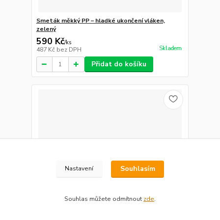
Smeták měkký PP – hladké ukončení vláken,
zelený
590 Kč
/
ks
Skladem
487 Kč
bez DPH
Přidat do košíku
Souhlasím
Nastavení
Souhlas můžete odmítnout
zde
.