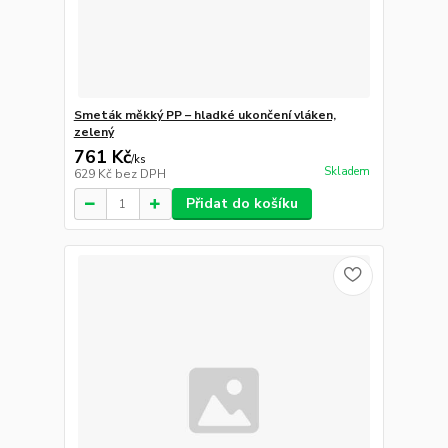
Smeták měkký PP – hladké ukončení vláken,
zelený
761 Kč
/
ks
Skladem
629 Kč
bez DPH
Přidat do košíku