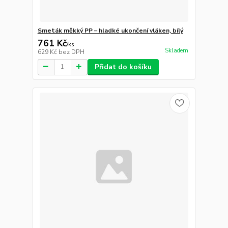
Smeták měkký PP – hladké ukončení vláken, bílý
761 Kč
/
ks
Skladem
629 Kč
bez DPH
Přidat do košíku