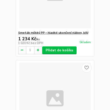
Smeták měkký PP – hladké ukončení vláken, bílý
1 234 Kč
/
ks
Skladem
1 020 Kč
bez DPH
Přidat do košíku