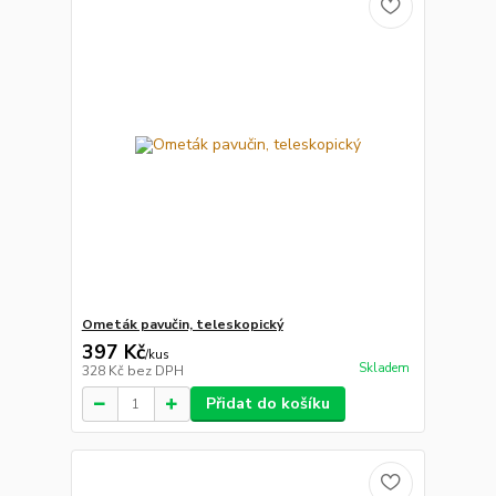
Ometák pavučin, teleskopický
397 Kč
/
kus
Skladem
328 Kč
bez DPH
Přidat do košíku